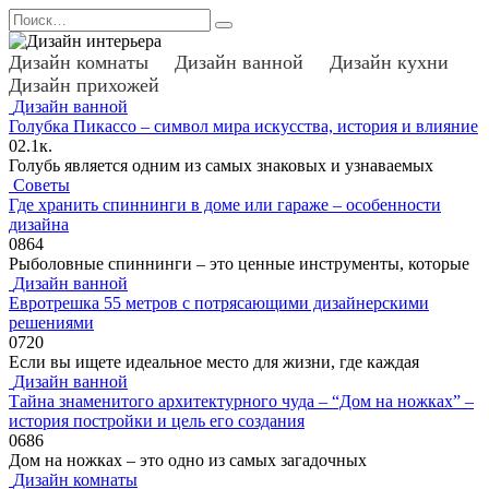
Перейти
Search
к
for:
содержанию
Дизайн комнаты
Дизайн ванной
Дизайн кухни
Дизайн прихожей
Дизайн ванной
Голубка Пикассо – символ мира искусства, история и влияние
0
2.1к.
Голубь является одним из самых знаковых и узнаваемых
Советы
Где хранить спиннинги в доме или гараже – особенности
дизайна
0
864
Рыболовные спиннинги – это ценные инструменты, которые
Дизайн ванной
Евротрешка 55 метров с потрясающими дизайнерскими
решениями
0
720
Если вы ищете идеальное место для жизни, где каждая
Дизайн ванной
Тайна знаменитого архитектурного чуда – “Дом на ножках” –
история постройки и цель его создания
0
686
Дом на ножках – это одно из самых загадочных
Дизайн комнаты