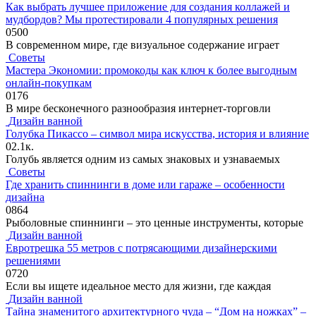
Как выбрать лучшее приложение для создания коллажей и
мудбордов? Мы протестировали 4 популярных решения
0
500
В современном мире, где визуальное содержание играет
Советы
Мастера Экономии: промокоды как ключ к более выгодным
онлайн-покупкам
0
176
В мире бесконечного разнообразия интернет-торговли
Дизайн ванной
Голубка Пикассо – символ мира искусства, история и влияние
0
2.1к.
Голубь является одним из самых знаковых и узнаваемых
Советы
Где хранить спиннинги в доме или гараже – особенности
дизайна
0
864
Рыболовные спиннинги – это ценные инструменты, которые
Дизайн ванной
Евротрешка 55 метров с потрясающими дизайнерскими
решениями
0
720
Если вы ищете идеальное место для жизни, где каждая
Дизайн ванной
Тайна знаменитого архитектурного чуда – “Дом на ножках” –