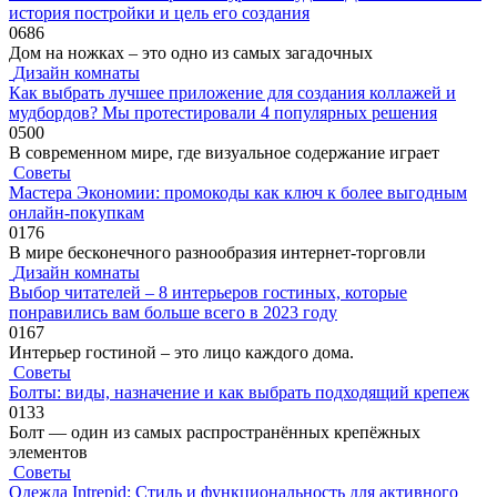
история постройки и цель его создания
0
686
Дом на ножках – это одно из самых загадочных
Дизайн комнаты
Как выбрать лучшее приложение для создания коллажей и
мудбордов? Мы протестировали 4 популярных решения
0
500
В современном мире, где визуальное содержание играет
Советы
Мастера Экономии: промокоды как ключ к более выгодным
онлайн-покупкам
0
176
В мире бесконечного разнообразия интернет-торговли
Дизайн комнаты
Выбор читателей – 8 интерьеров гостиных, которые
понравились вам больше всего в 2023 году
0
167
Интерьер гостиной – это лицо каждого дома.
Советы
Болты: виды, назначение и как выбрать подходящий крепеж
0
133
Болт — один из самых распространённых крепёжных
элементов
Советы
Одежда Intrepid: Стиль и функциональность для активного