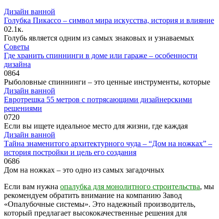
Дизайн ванной
Голубка Пикассо – символ мира искусства, история и влияние
0
2.1к.
Голубь является одним из самых знаковых и узнаваемых
Советы
Где хранить спиннинги в доме или гараже – особенности
дизайна
0
864
Рыболовные спиннинги – это ценные инструменты, которые
Дизайн ванной
Евротрешка 55 метров с потрясающими дизайнерскими
решениями
0
720
Если вы ищете идеальное место для жизни, где каждая
Дизайн ванной
Тайна знаменитого архитектурного чуда – “Дом на ножках” –
история постройки и цель его создания
0
686
Дом на ножках – это одно из самых загадочных
Если вам нужна
опалубка для монолитного строительства
, мы
рекомендуем обратить внимание на компанию Завод
«Опалубочные системы». Это надежный производитель,
который предлагает высококачественные решения для