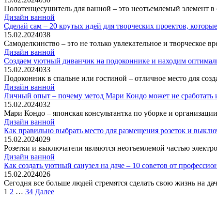
Полотенцесушитель для ванной – это неотъемлемый элемент в с
Дизайн ванной
Сделай сам – 20 крутых идей для творческих проектов, которые
15.02.2024
0
38
Самоделкинство – это не только увлекательное и творческое в
Дизайн ванной
Создаем уютный диванчик на подоконнике и находим оптималь
15.02.2024
0
33
Подоконник в спальне или гостиной – отличное место для соз
Дизайн ванной
Личный опыт – почему метод Мари Кондо может не сработать и
15.02.2024
0
32
Мари Кондо – японская консультантка по уборке и организации
Дизайн ванной
Как правильно выбрать место для размещения розеток и выклю
15.02.2024
0
29
Розетки и выключатели являются неотъемлемой частью электро
Дизайн ванной
Как создать уютный санузел на даче – 10 советов от професси
15.02.2024
0
26
Сегодня все больше людей стремятся сделать свою жизнь на да
Пагинация
1
2
…
34
Далее
записей