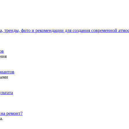
а, тренды, фото и рекомендации для создания современной атмо
ов
ния
риантов
ными
ультата
 на ремонт?
а.