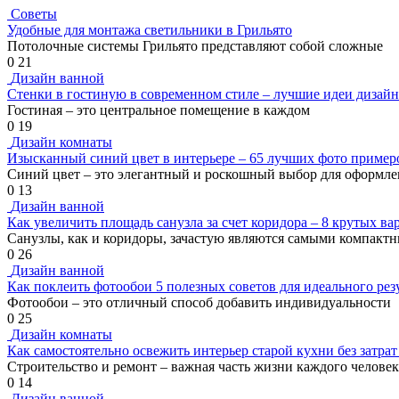
Советы
Удобные для монтажа светильники в Грильято
Потолочные системы Грильято представляют собой сложные
0
21
Дизайн ванной
Стенки в гостиную в современном стиле – лучшие идеи дизайн
Гостиная – это центральное помещение в каждом
0
19
Дизайн комнаты
Изысканный синий цвет в интерьере – 65 лучших фото пример
Синий цвет – это элегантный и роскошный выбор для оформле
0
13
Дизайн ванной
Как увеличить площадь санузла за счет коридора – 8 крутых ва
Санузлы, как и коридоры, зачастую являются самыми компакт
0
26
Дизайн ванной
Как поклеить фотообои 5 полезных советов для идеального рез
Фотообои – это отличный способ добавить индивидуальности
0
25
Дизайн комнаты
Как самостоятельно освежить интерьер старой кухни без затрат
Строительство и ремонт – важная часть жизни каждого человек
0
14
Дизайн ванной