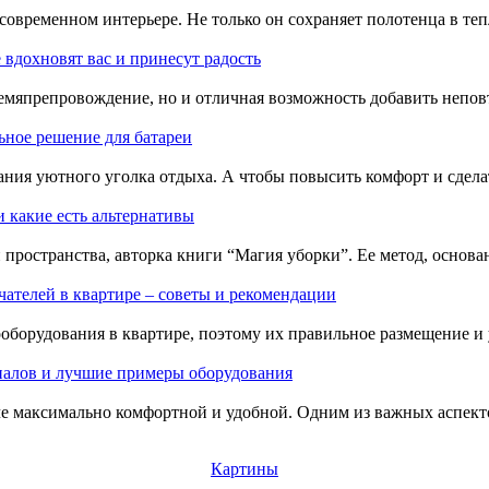
овременном интерьере. Не только он сохраняет полотенца в теп
 вдохновят вас и принесут радость
ремяпрепровождение, но и отличная возможность добавить непов
ное решение для батареи
дания уютного уголка отдыха. А чтобы повысить комфорт и сдел
 какие есть альтернативы
 пространства, авторка книги “Магия уборки”. Ее метод, основ
чателей в квартире – советы и рекомендации
оборудования в квартире, поэтому их правильное размещение и
оналов и лучшие примеры оборудования
че максимально комфортной и удобной. Одним из важных аспекто
Картины