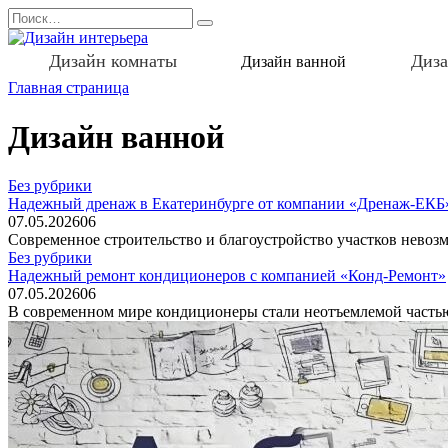
Перейти
Search
к
for:
содержанию
Дизайн комнаты
Диза
Дизайн ванной
Главная страница
Дизайн ванной
Без рубрики
Надежный дренаж в Екатеринбурге от компании «Дренаж-ЕКБ
07.05.2026
0
6
Современное строительство и благоустройство участков невоз
Без рубрики
Надежный ремонт кондиционеров с компанией «Конд-Ремонт»
07.05.2026
0
6
В современном мире кондиционеры стали неотъемлемой частью 