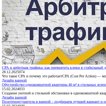
СРА и арбитраж трафика: как превратить клики в стабильный 
28.12.2025
0
74
Что такое СРА и почему это работаетСРА (Cost Per Action) — 
Дизайн ванной
Обустройство однокомнатной квартиры 46 м² в стильных зелен
15.02.2024
0
33
Создание уютной и стильной обстановки в однокомнатной квар
Дизайн ванной
Полотенцесушитель в ванной – подбираем лучший вариант и о
15.02.2024
0
30