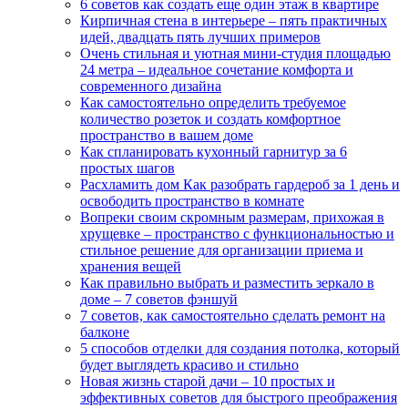
6 советов как создать еще один этаж в квартире
Кирпичная стена в интерьере – пять практичных
идей, двадцать пять лучших примеров
Очень стильная и уютная мини-студия площадью
24 метра – идеальное сочетание комфорта и
современного дизайна
Как самостоятельно определить требуемое
количество розеток и создать комфортное
пространство в вашем доме
Как спланировать кухонный гарнитур за 6
простых шагов
Расхламить дом Как разобрать гардероб за 1 день и
освободить пространство в комнате
Вопреки своим скромным размерам, прихожая в
хрущевке – пространство с функциональностью и
стильное решение для организации приема и
хранения вещей
Как правильно выбрать и разместить зеркало в
доме – 7 советов фэншуй
7 советов, как самостоятельно сделать ремонт на
балконе
5 способов отделки для создания потолка, который
будет выглядеть красиво и стильно
Новая жизнь старой дачи – 10 простых и
эффективных советов для быстрого преображения