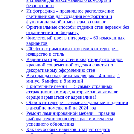
в спальне для максимального комфорта и
безопасности
Инфографика – правильное расположение
светильников для создания комфортной и
функциональной атмосферы в спальне
Оригинальные способы отделки стен деревом без
ограничений по бюджету
Фиолетовый цвет в интерьере – 60 изысканных
вариантов
200 фото с римскими шторами в интерьере –
изящество и стиль
Варианты отделки стен в квартире фото видов
красивой современной отделки советы по
декоративному оформлению стен
Вся правда о раздвижных дверях – 4 плюса, 1
минус, 6 мифов и 8 мнений
Пристегните ремни – 15 самых страшных
аттракционов в мире, которые заставят ваше
сердце взрываться от адреналина!
Обои в интерьере – самые актуальные тенденции
в дизайне помещений на 2024 год
Ремонт ламинированной мебели – правила
выбора, технология перекраски и секреты
успешного обновления
Как без особых навыков и затрат создать