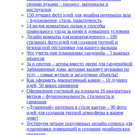
своими руками – процесс, материалы и
инструкция
150 лучших фото идей для дизайна интерьера зала
– вдохновение, стиль, практичность
14 видов комнатных пальм и способы
правильного ухода за ними в домашних условиях
Дизайн комнаты для новорожденного – 100
стильных фото-идей для создания уютной и
безопасной обстановки для вашего малыша
Что учесть при планировке гардероба – 5 важных
нюансов
За и против – штора вместо двери для гардеробной
Заброшенные дома, которые вызовут мурашки по
телу – самые жуткие и загадочные объекты!
Как оформить декоративный камин – 10 лучших
идей, 50 ярких примеров
Оформление гостиной на площади 16 квадратных
метров – функциональность, стильность и
гармония
«Душевный» интерьер в стиле кантри – 90 фото
идей для создания уютной атмосферы в вашем
доме!
Тестируем четыре популярных онлайн-сервиса для
планировки помещений и создания дизайнерских
проектов