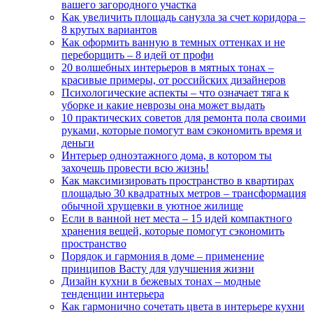
вашего загородного участка
Как увеличить площадь санузла за счет коридора –
8 крутых вариантов
Как оформить ванную в темных оттенках и не
переборщить – 8 идей от профи
20 волшебных интерьеров в мятных тонах –
красивые примеры, от российских дизайнеров
Психологические аспекты – что означает тяга к
уборке и какие неврозы она может выдать
10 практических советов для ремонта пола своими
руками, которые помогут вам сэкономить время и
деньги
Интерьер одноэтажного дома, в котором ты
захочешь провести всю жизнь!
Как максимизировать пространство в квартирах
площадью 30 квадратных метров – трансформация
обычной хрущевки в уютное жилище
Если в ванной нет места – 15 идей компактного
хранения вещей, которые помогут сэкономить
пространство
Порядок и гармония в доме – применение
принципов Васту для улучшения жизни
Дизайн кухни в бежевых тонах – модные
тенденции интерьера
Как гармонично сочетать цвета в интерьере кухни