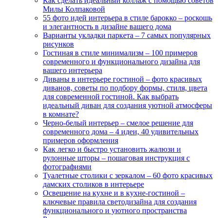
Как сделать идеальный коллаж с помощью советов
Милы Колпаковой
55 фото идей интерьера в стиле барокко – роскошь
и элегантность в дизайне вашего дома
Варианты укладки паркета – 7 самых популярных
рисунков
Гостиная в стиле минимализм – 100 примеров
современного и функционального дизайна для
вашего интерьера
Диваны в интерьере гостиной – фото красивых
диванов, советы по подбору формы, стиля, цвета
для современной гостиной. Как выбрать
идеальный диван для создания уютной атмосферы
в комнате?
Черно-белый интерьер – смелое решение для
современного дома – 4 идеи, 40 удивительных
примеров оформления
Как легко и быстро установить жалюзи и
рулонные шторы – пошаговая инструкция с
фотографиями
Туалетные столики с зеркалом – 60 фото красивых
дамских столиков в интерьере
Освещение на кухне и в кухне-гостиной –
ключевые правила светодизайна для создания
функционального и уютного пространства