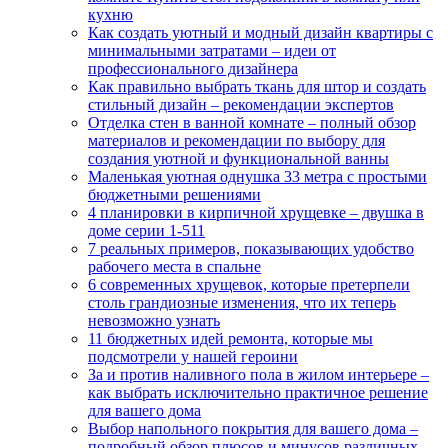
кухню
Как создать уютный и модный дизайн квартиры с
минимальными затратами – идеи от
профессионального дизайнера
Как правильно выбрать ткань для штор и создать
стильный дизайн – рекомендации экспертов
Отделка стен в ванной комнате – полный обзор
материалов и рекомендации по выбору для
создания уютной и функциональной ванны
Маленькая уютная однушка 33 метра с простыми
бюджетными решениями
4 планировки в кирпичной хрущевке – двушка в
доме серии 1-511
7 реальных примеров, показывающих удобство
рабочего места в спальне
6 современных хрущевок, которые претерпели
столь грандиозные изменения, что их теперь
невозможно узнать
11 бюджетных идей ремонта, которые мы
подсмотрели у нашей героини
За и против наливного пола в жилом интерьере –
как выбрать исключительно практичное решение
для вашего дома
Выбор напольного покрытия для вашего дома –
подробный обзор плюсов и минусов различных