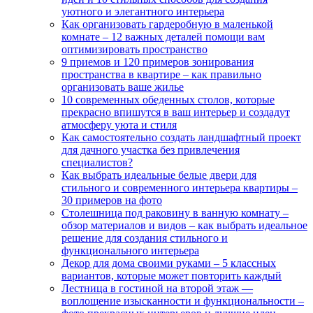
уютного и элегантного интерьера
Как организовать гардеробную в маленькой
комнате – 12 важных деталей помощи вам
оптимизировать пространство
9 приемов и 120 примеров зонирования
пространства в квартире – как правильно
организовать ваше жилье
10 современных обеденных столов, которые
прекрасно впишутся в ваш интерьер и создадут
атмосферу уюта и стиля
Как самостоятельно создать ландшафтный проект
для дачного участка без привлечения
специалистов?
Как выбрать идеальные белые двери для
стильного и современного интерьера квартиры –
30 примеров на фото
Столешница под раковину в ванную комнату –
обзор материалов и видов – как выбрать идеальное
решение для создания стильного и
функционального интерьера
Декор для дома своими руками – 5 классных
вариантов, которые может повторить каждый
Лестница в гостиной на второй этаж —
воплощение изысканности и функциональности –