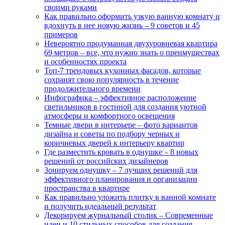
своими руками
Как правильно оформить узкую ванную комнату и
вдохнуть в нее новую жизнь – 9 советов и 45
примеров
Невероятно продуманная двухуровневая квартира
69 метров – все, что нужно знать о преимуществах
и особенностях проекта
Топ-7 трендовых кухонных фасадов, которые
сохранят свою популярность в течение
продолжительного времени
Инфографика – эффективное расположение
светильников в гостиной для создания уютной
атмосферы и комфортного освещения
Темные двери в интерьере – фото вариантов
дизайна и советы по подбору черных и
коричневых дверей к интерьеру квартир
Где разместить кровать в однушке – 8 новых
решений от российских дизайнеров
Зонируем однушку – 7 лучших решений для
эффективного планирования и организации
пространства в квартире
Как правильно уложить плитку в ванной комнате
и получить идеальный результат
Декорируем журнальный столик – Современные
идеи и 10 стильных способов для создания