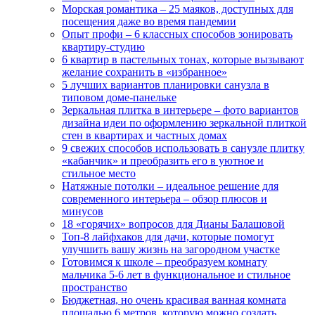
Морская романтика – 25 маяков, доступных для
посещения даже во время пандемии
Опыт профи – 6 классных способов зонировать
квартиру-студию
6 квартир в пастельных тонах, которые вызывают
желание сохранить в «избранное»
5 лучших вариантов планировки санузла в
типовом доме-панельке
Зеркальная плитка в интерьере – фото вариантов
дизайна идеи по оформлению зеркальной плиткой
стен в квартирах и частных домах
9 свежих способов использовать в санузле плитку
«кабанчик» и преобразить его в уютное и
стильное место
Натяжные потолки – идеальное решение для
современного интерьера – обзор плюсов и
минусов
18 «горячих» вопросов для Дианы Балашовой
Топ-8 лайфхаков для дачи, которые помогут
улучшить вашу жизнь на загородном участке
Готовимся к школе – преобразуем комнату
мальчика 5-6 лет в функциональное и стильное
пространство
Бюджетная, но очень красивая ванная комната
площадью 6 метров, которую можно создать