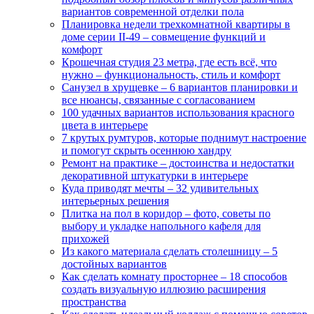
вариантов современной отделки пола
Планировка недели трехкомнатной квартиры в
доме серии II-49 – совмещение функций и
комфорт
Крошечная студия 23 метра, где есть всё, что
нужно – функциональность, стиль и комфорт
Санузел в хрущевке – 6 вариантов планировки и
все нюансы, связанные с согласованием
100 удачных вариантов использования красного
цвета в интерьере
7 крутых румтуров, которые поднимут настроение
и помогут скрыть осеннюю хандру
Ремонт на практике – достоинства и недостатки
декоративной штукатурки в интерьере
Куда приводят мечты – 32 удивительных
интерьерных решения
Плитка на пол в коридор – фото, советы по
выбору и укладке напольного кафеля для
прихожей
Из какого материала сделать столешницу – 5
достойных вариантов
Как сделать комнату просторнее – 18 способов
создать визуальную иллюзию расширения
пространства