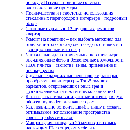
по кругу Иттена – полезные советы и
вдохновляющие примеры
Преимущества и недостатки использования
стеклянных перегородок в интерьере – подробный
обзор
Сэкономить реально 12 недорогих ремонтов
квартир
Ремонт на практике – как выбрать материал для
отделки потолка в санузле и создать стильный и
функциональный интерьер
Уникальные идеи стиля стимпанк в интерьере –
впечатляющие фото и бесконечные возможности
ПВХ-плитка – свойства, виды, применение и
преимущества
Идеальные раздвижные перегородки, которые
преобразят ваш интерьер – Топ-5 лучших
вариантов, открывающих новые грани
функциональности и эстетического дизайна!
Как создать стильный и уютный интерьер в духе
mid-century modern для вашего дома
Как правильно встроить шкаф в нишу и создать
оптимальное использование пространства –
советы профессионалов
Микростудия площадью 25 метров, оказалась
настоящим Шелкопрядом мебели и