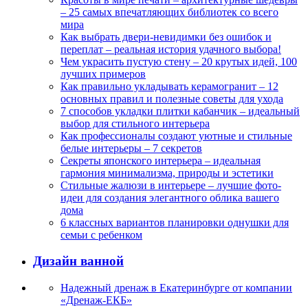
– 25 самых впечатляющих библиотек со всего
мира
Как выбрать двери-невидимки без ошибок и
переплат – реальная история удачного выбора!
Чем украсить пустую стену – 20 крутых идей, 100
лучших примеров
Как правильно укладывать керамогранит – 12
основных правил и полезные советы для ухода
7 способов укладки плитки кабанчик – идеальный
выбор для стильного интерьера
Как профессионалы создают уютные и стильные
белые интерьеры – 7 секретов
Секреты японского интерьера – идеальная
гармония минимализма, природы и эстетики
Стильные жалюзи в интерьере – лучшие фото-
идеи для создания элегантного облика вашего
дома
6 классных вариантов планировки однушки для
семьи с ребенком
Дизайн ванной
Надежный дренаж в Екатеринбурге от компании
«Дренаж-ЕКБ»