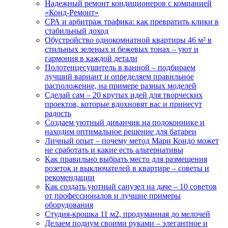
Надежный ремонт кондиционеров с компанией
«Конд-Ремонт»
СРА и арбитраж трафика: как превратить клики в
стабильный доход
Обустройство однокомнатной квартиры 46 м² в
стильных зеленых и бежевых тонах – уют и
гармония в каждой детали
Полотенцесушитель в ванной – подбираем
лучший вариант и определяем правильное
расположение, на примере разных моделей
Сделай сам – 20 крутых идей для творческих
проектов, которые вдохновят вас и принесут
радость
Создаем уютный диванчик на подоконнике и
находим оптимальное решение для батареи
Личный опыт – почему метод Мари Кондо может
не сработать и какие есть альтернативы
Как правильно выбрать место для размещения
розеток и выключателей в квартире – советы и
рекомендации
Как создать уютный санузел на даче – 10 советов
от профессионалов и лучшие примеры
оборудования
Студия-крошка 11 м2, продуманная до мелочей
Делаем подиум своими руками – элегантное и