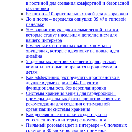
в гостиной для создания комфортной и безопасной
обстановки
Без штор – 10 оригинальных идей для декора окна
До и после – переделка однушки 39 м² в типовой
панельке
50+ вариантов укладки керамической плитки,
которые станут идеальным дополнением для
вашего интерьера
6 маленьких и стильных ванных комнат в
хрущевках, которые вдохновят на новые идеи
дизайна
5 идеальных цветовых решений для детской
комнаты, которые понравятся и родителям, и
детям
Как эффективно распределить пространство в
двушке в доме серии П44-Т – уют и
функциональность без перепланировки
Системы хранения вещей для гардеробной –
примеры идеальных фото вариантов, советы и
рекомендации для создания оптимальной
организации системы хранения
Как деревянные потолки создают уют и
естественность в интерьере помещения
Пыльный розовый цвет в интерьере – 6 полезных
советов и 30 вдохновляющих примеров