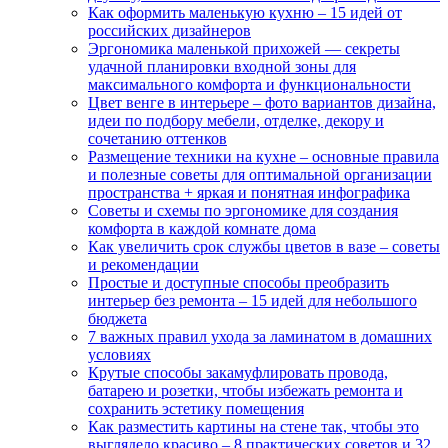
Как оформить маленькую кухню – 15 идей от
российских дизайнеров
Эргономика маленькой прихожей — секреты
удачной планировки входной зоны для
максимального комфорта и функциональности
Цвет венге в интерьере – фото вариантов дизайна,
идеи по подбору мебели, отделке, декору и
сочетанию оттенков
Размещение техники на кухне – основные правила
и полезные советы для оптимальной организации
пространства + яркая и понятная инфографика
Советы и схемы по эргономике для создания
комфорта в каждой комнате дома
Как увеличить срок службы цветов в вазе – советы
и рекомендации
Простые и доступные способы преобразить
интерьер без ремонта – 15 идей для небольшого
бюджета
7 важных правил ухода за ламинатом в домашних
условиях
Крутые способы закамуфлировать провода,
батарею и розетки, чтобы избежать ремонта и
сохранить эстетику помещения
Как разместить картины на стене так, чтобы это
выглядело красиво – 8 практических советов и 32