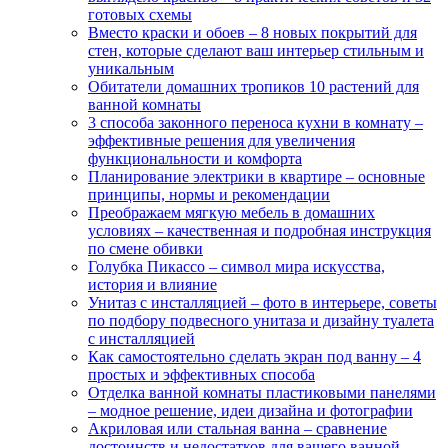
готовых схемы
Вместо краски и обоев – 8 новых покрытий для
стен, которые сделают ваш интерьер стильным и
уникальным
Обитатели домашних тропиков 10 растений для
ванной комнаты
3 способа законного переноса кухни в комнату –
эффективные решения для увеличения
функциональности и комфорта
Планирование электрики в квартире – основные
принципы, нормы и рекомендации
Преображаем мягкую мебель в домашних
условиях – качественная и подробная инструкция
по смене обивки
Голубка Пикассо – символ мира искусства,
история и влияние
Унитаз с инсталляцией – фото в интерьере, советы
по подбору подвесного унитаза и дизайну туалета
с инсталляцией
Как самостоятельно сделать экран под ванну – 4
простых и эффективных способа
Отделка ванной комнаты пластиковыми панелями
– модное решение, идеи дизайна и фотографии
Акриловая или стальная ванна – сравнение
достоинств и недостатков для вашего ванной