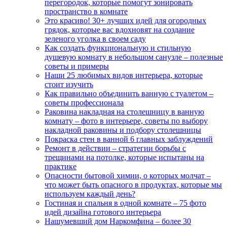
перегородок, которые помогут зонировать
пространство в комнате
Это красиво! 30+ лучших идей для огородных
грядок, которые вас вдохновят на создание
зеленого уголка в своем саду
Как создать функциональную и стильную
душевую комнату в небольшом санузле – полезные
советы и примеры
Наши 25 любимых видов интерьера, которые
стоит изучить
Как правильно объединить ванную с туалетом –
советы профессионала
Раковина накладная на столешницу в ванную
комнату – фото в интерьере, советы по выбору
накладной раковины и подбору столешницы
Покраска стен в ванной 6 главных заблуждений
Ремонт в действии – стратегии борьбы с
трещинами на потолке, которые испытаны на
практике
Опасности бытовой химии, о которых молчат –
что может быть опасного в продуктах, которые мы
используем каждый день?
Гостиная и спальня в одной комнате – 75 фото
идей дизайна готового интерьера
Нашумевший дом Наркомфина – более 30