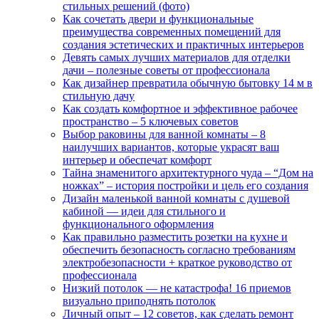
стильных решений (фото)
Как сочетать двери и функциональные
преимущества современных помещений для
создания эстетических и практичных интерьеров
Девять самых лучших материалов для отделки
дачи – полезные советы от профессионала
Как дизайнер превратила обычную бытовку 14 м в
стильную дачу
Как создать комфортное и эффективное рабочее
пространство – 5 ключевых советов
Выбор раковины для ванной комнаты – 8
наилучших вариантов, которые украсят ваш
интерьер и обеспечат комфорт
Тайна знаменитого архитектурного чуда – “Дом на
ножках” – история постройки и цель его создания
Дизайн маленькой ванной комнаты с душевой
кабиной — идеи для стильного и
функционального оформления
Как правильно разместить розетки на кухне и
обеспечить безопасность согласно требованиям
электробезопасности + краткое руководство от
профессионала
Низкий потолок — не катастрофа! 16 приемов
визуально приподнять потолок
Личный опыт – 12 советов, как сделать ремонт