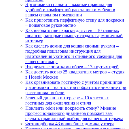
Эргономика спальни – важные правила для
удобной и комфортной расстановки мебели в
вашем спальном помещении
Как приготовить перфектную стену для покраски
– пошаговое руководство+
Как выбрать цвет краски для стен – 10 главных
нюансов, которые помогут создать гармоничный
интерьер
Как сделать домик для кошки своими руками –
подробная пошаговая инструкция для
изготовления уютного и стильного убежища для
вашего питомца
Что делать с остатками обоев – 13 крутых идей
Как достать все из 25 квадратных метров – студия
в Новой Москве
Как организовать гостиную с учетом принципов
эргономики – на что стоит обратить внимание при
расстановке мебели
Зеленый диван в интерьере – 10 классных
гостиных для оживления и стиля
Поклеить обои или покрасить стену? Мнение
профессионального дизайнера поможет вам
сделать правильный выбор для вашего интерьера
Фотоподборка 43 волшебных домика у озера
Красоты в мире печати – архитектурные шедевры