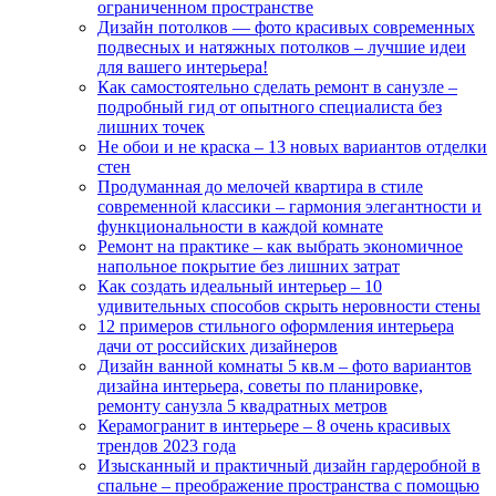
ограниченном пространстве
Дизайн потолков — фото красивых современных
подвесных и натяжных потолков – лучшие идеи
для вашего интерьера!
Как самостоятельно сделать ремонт в санузле –
подробный гид от опытного специалиста без
лишних точек
Не обои и не краска – 13 новых вариантов отделки
стен
Продуманная до мелочей квартира в стиле
современной классики – гармония элегантности и
функциональности в каждой комнате
Ремонт на практике – как выбрать экономичное
напольное покрытие без лишних затрат
Как создать идеальный интерьер – 10
удивительных способов скрыть неровности стены
12 примеров стильного оформления интерьера
дачи от российских дизайнеров
Дизайн ванной комнаты 5 кв.м – фото вариантов
дизайна интерьера, советы по планировке,
ремонту санузла 5 квадратных метров
Керамогранит в интерьере – 8 очень красивых
трендов 2023 года
Изысканный и практичный дизайн гардеробной в
спальне – преображение пространства с помощью