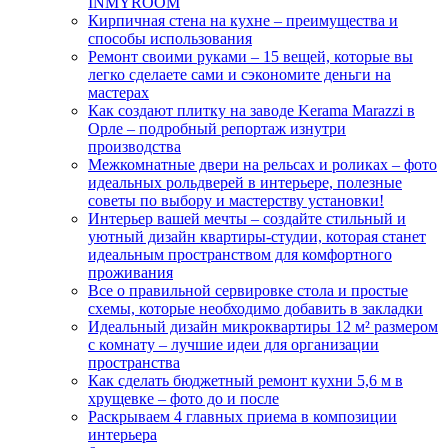
INMYROOM
Кирпичная стена на кухне – преимущества и
способы использования
Ремонт своими руками – 15 вещей, которые вы
легко сделаете сами и сэкономите деньги на
мастерах
Как создают плитку на заводе Kerama Marazzi в
Орле – подробный репортаж изнутри
производства
Межкомнатные двери на рельсах и роликах – фото
идеальных рольдверей в интерьере, полезные
советы по выбору и мастерству установки!
Интерьер вашей мечты – создайте стильный и
уютный дизайн квартиры-студии, которая станет
идеальным пространством для комфортного
проживания
Все о правильной сервировке стола и простые
схемы, которые необходимо добавить в закладки
Идеальный дизайн микроквартиры 12 м² размером
с комнату – лучшие идеи для организации
пространства
Как сделать бюджетный ремонт кухни 5,6 м в
хрущевке – фото до и после
Раскрываем 4 главных приема в композиции
интерьера