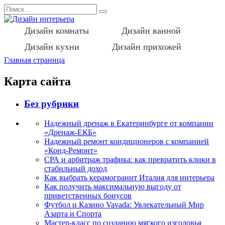
Перейти
Search
к
for:
содержанию
Дизайн комнаты
Дизайн ванной
Дизайн кухни
Дизайн прихожей
Главная страница
Карта сайта
Без рубрики
Надежный дренаж в Екатеринбурге от компании
«Дренаж-ЕКБ»
Надежный ремонт кондиционеров с компанией
«Конд-Ремонт»
СРА и арбитраж трафика: как превратить клики в
стабильный доход
Как выбрать керамогранит Италия для интерьера
Как получить максимальную выгоду от
приветственных бонусов
Футбол и Казино Vavada: Увлекательный Мир
Азарта и Спорта
Мастер-класс по созданию мягкого изголовья