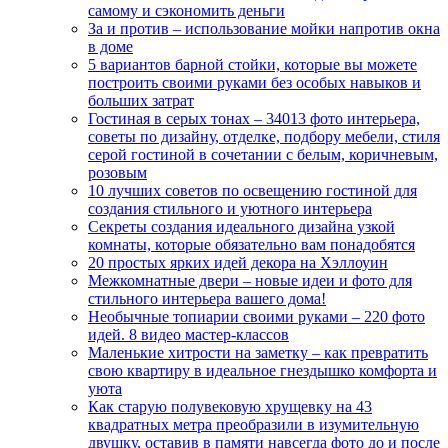
самому и сэкономить деньги
За и против – использование мойки напротив окна
в доме
5 вариантов барной стойки, которые вы можете
построить своими руками без особых навыков и
больших затрат
Гостиная в серых тонах – 34013 фото интерьера,
советы по дизайну, отделке, подбору мебели, стиля
серой гостиной в сочетании с белым, коричневым,
розовым
10 лучших советов по освещению гостиной для
создания стильного и уютного интерьера
Секреты создания идеального дизайна узкой
комнаты, которые обязательно вам понадобятся
20 простых ярких идей декора на Хэллоуин
Межкомнатные двери – новые идеи и фото для
стильного интерьера вашего дома!
Необычные топиарии своими руками – 220 фото
идей. 8 видео мастер-классов
Маленькие хитрости на заметку – как превратить
свою квартиру в идеальное гнездышко комфорта и
уюта
Как старую полувековую хрущевку на 43
квадратных метра преобразили в изумительную
двушку, оставив в памяти навсегда фото до и после