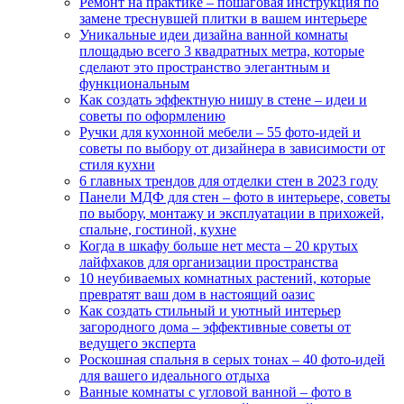
Ремонт на практике – пошаговая инструкция по
замене треснувшей плитки в вашем интерьере
Уникальные идеи дизайна ванной комнаты
площадью всего 3 квадратных метра, которые
сделают это пространство элегантным и
функциональным
Как создать эффектную нишу в стене – идеи и
советы по оформлению
Ручки для кухонной мебели – 55 фото-идей и
советы по выбору от дизайнера в зависимости от
стиля кухни
6 главных трендов для отделки стен в 2023 году
Панели МДФ для стен – фото в интерьере, советы
по выбору, монтажу и эксплуатации в прихожей,
спальне, гостиной, кухне
Когда в шкафу больше нет места – 20 крутых
лайфхаков для организации пространства
10 неубиваемых комнатных растений, которые
превратят ваш дом в настоящий оазис
Как создать стильный и уютный интерьер
загородного дома – эффективные советы от
ведущего эксперта
Роскошная спальня в серых тонах – 40 фото-идей
для вашего идеального отдыха
Ванные комнаты с угловой ванной – фото в