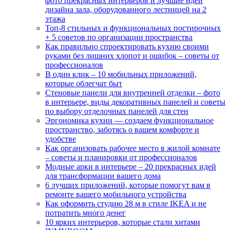
фото прекрасных интерьеров и лучшие идеи
дизайна зала, оборудованного лестницей на 2
этажа
Топ-8 стильных и функциональных постирочных
+ 5 советов по организации пространства
Как правильно спроектировать кухню своими
руками без лишних хлопот и ошибок – советы от
профессионалов
В один клик – 10 мобильных приложений,
которые облегчат быт
Стеновые панели для внутренней отделки – фото
в интерьере, виды декоративных панелей и советы
по выбору отделочных панелей для стен
Эргономика кухни — создаем функциональное
пространство, заботясь о вашем комфорте и
удобстве
Как организовать рабочее место в жилой комнате
– советы и планировки от профессионалов
Модные арки в интерьере – 20 прекрасных идей
для трансформации вашего дома
6 лучших приложений, которые помогут вам в
ремонте вашего мобильного устройства
Как оформить студию 28 м в стиле IKEA и не
потратить много денег
10 ярких интерьеров, которые стали хитами