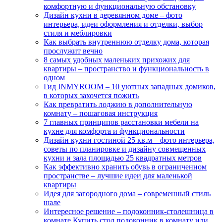
комфортную и функциональную обстановку
Дизайн кухни в деревянном доме – фото
интерьера, идеи оформления и отделки, выбор
стиля и меблировки
Как выбрать внутреннюю отделку дома, которая
прослужит вечно
8 самых удобных маленьких прихожих для
квартиры – пространство и функциональность в
одном
Гид INMYROOM – 10 уютных западных домиков,
в которых захочется пожить
Как превратить лоджию в дополнительную
комнату – пошаговая инструкция
7 главных принципов расстановки мебели на
кухне для комфорта и функциональности
Дизайн кухни гостиной 25 кв.м – фото интерьера,
советы по планировке и дизайну совмещенных
кухни и зала площадью 25 квадратных метров
Как эффективно хранить обувь в ограниченном
пространстве – лучшие идеи для маленькой
квартиры
Идея для загородного дома – современный стиль
шале
Интересное решение – подоконник-столешница в
комнате Купить стол подоконник в комнату или