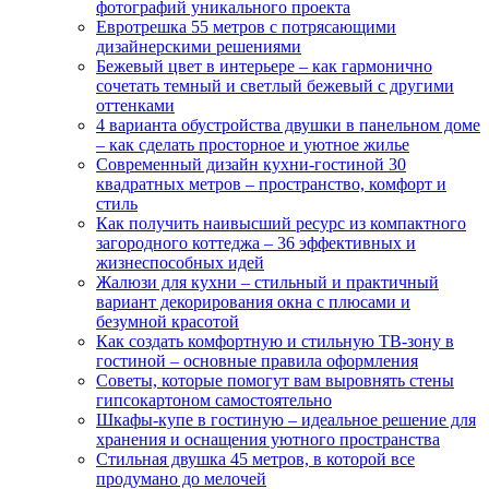
фотографий уникального проекта
Евротрешка 55 метров с потрясающими
дизайнерскими решениями
Бежевый цвет в интерьере – как гармонично
сочетать темный и светлый бежевый с другими
оттенками
4 варианта обустройства двушки в панельном доме
– как сделать просторное и уютное жилье
Современный дизайн кухни-гостиной 30
квадратных метров – пространство, комфорт и
стиль
Как получить наивысший ресурс из компактного
загородного коттеджа – 36 эффективных и
жизнеспособных идей
Жалюзи для кухни – стильный и практичный
вариант декорирования окна с плюсами и
безумной красотой
Как создать комфортную и стильную ТВ-зону в
гостиной – основные правила оформления
Советы, которые помогут вам выровнять стены
гипсокартоном самостоятельно
Шкафы-купе в гостиную – идеальное решение для
хранения и оснащения уютного пространства
Стильная двушка 45 метров, в которой все
продумано до мелочей