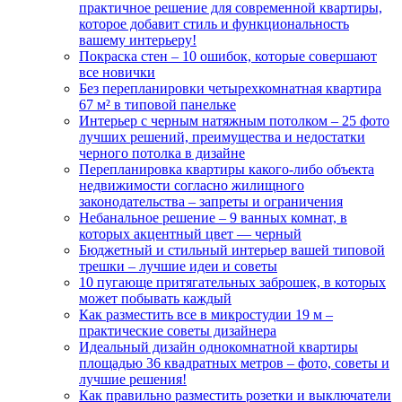
практичное решение для современной квартиры,
которое добавит стиль и функциональность
вашему интерьеру!
Покраска стен – 10 ошибок, которые совершают
все новички
Без перепланировки четырехкомнатная квартира
67 м² в типовой панельке
Интерьер с черным натяжным потолком – 25 фото
лучших решений, преимущества и недостатки
черного потолка в дизайне
Перепланировка квартиры какого-либо объекта
недвижимости согласно жилищного
законодательства – запреты и ограничения
Небанальное решение – 9 ванных комнат, в
которых акцентный цвет — черный
Бюджетный и стильный интерьер вашей типовой
трешки – лучшие идеи и советы
10 пугающе притягательных заброшек, в которых
может побывать каждый
Как разместить все в микростудии 19 м –
практические советы дизайнера
Идеальный дизайн однокомнатной квартиры
площадью 36 квадратных метров – фото, советы и
лучшие решения!
Как правильно разместить розетки и выключатели