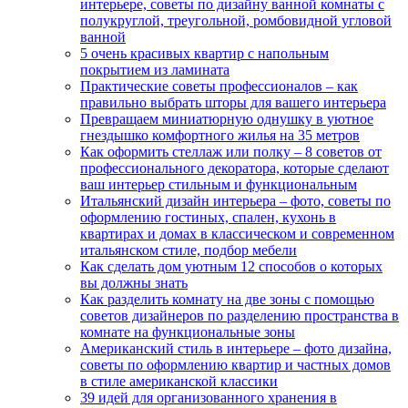
интерьере, советы по дизайну ванной комнаты с
полукруглой, треугольной, ромбовидной угловой
ванной
5 очень красивых квартир с напольным
покрытием из ламината
Практические советы профессионалов – как
правильно выбрать шторы для вашего интерьера
Превращаем миниатюрную однушку в уютное
гнездышко комфортного жилья на 35 метров
Как оформить стеллаж или полку – 8 советов от
профессионального декоратора, которые сделают
ваш интерьер стильным и функциональным
Итальянский дизайн интерьера – фото, советы по
оформлению гостиных, спален, кухонь в
квартирах и домах в классическом и современном
итальянском стиле, подбор мебели
Как сделать дом уютным 12 способов о которых
вы должны знать
Как разделить комнату на две зоны с помощью
советов дизайнеров по разделению пространства в
комнате на функциональные зоны
Американский стиль в интерьере – фото дизайна,
советы по оформлению квартир и частных домов
в стиле американской классики
39 идей для организованного хранения в