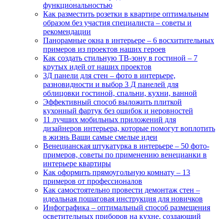
функциональностью
Как разместить розетки в квартире оптимальным
образом без участия специалиста – советы и
рекомендации
Панорамные окна в интерьере – 6 восхитительных
примеров из проектов наших героев
Как создать стильную ТВ-зону в гостиной – 7
крутых идей от наших проектов
3Д панели для стен – фото в интерьере,
разновидности и выбор 3 Д панелей для
облицовки гостиной, спальни, кухни, ванной
Эффективный способ выложить плиткой
кухонный фартук без ошибок и неровностей
11 лучших мобильных приложений для
дизайнеров интерьера, которые помогут воплотить
в жизнь Ваши самые смелые идеи
Венецианская штукатурка в интерьере – 50 фото-
примеров, советы по применению венецианки в
интерьере квартиры
Как оформить прямоугольную комнату – 13
примеров от профессионалов
Как самостоятельно провести демонтаж стен –
идеальная пошаговая инструкция для новичков
Инфографика – оптимальный способ размещения
осветительных приборов на кухне, создающий