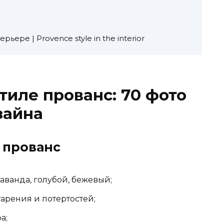
ьере | Provence style in the interior
тиле прованс: 70 фото
зайна
 прованс
лаванда, голубой, бежевый;
арения и потертостей;
а;