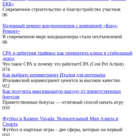
ЕКБ»
Современное строительство и благоустройство участков
0
6
Надежный ремонт кондиционеров с компанией «Конд-
Ремонт»
В современном мире кондиционеры стали неотъемлемой
0
6
СРА и арбитраж трафика: как превратить клики в стабильный
доход
Что такое СРА и почему это работаетСРА (Cost Per Action)
0
74
Как выбрать керамогранит Италия для интерьера
Итальянский керамогранит ценится за высокое качество
0
12
Как получить максимальную выгоду от приветственных
бонусов
Приветственные бонусы — отличный способ начать игру
0
10
Футбол и Казино Vavada: Увлекательный Мир Азарта и
Спорта
Футбол и азартные игры – две сферы, которые на первый
0
10