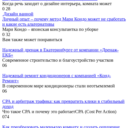
Когда речь заходит о дизайне интерьера, комната может
0
28
Дизайн ванной
Личный опыт – почему метод Мари Кондо может не сработать
и какие есть альтернативы
Мари Кондо – японская консультантка по уборке
0
32
Вам также может понравиться
Надежный дренаж в Екатеринбурге от компании «Дренаж-
ЕКБ»
Современное строительство и благоустройство участков
0
6
Надежный ремонт кондиционеров с компанией «Конд-
Ремонт»
В современном мире кондиционеры стали неотъемлемой
0
6
СРА и арбитраж трафика: как превратить клики в стабильный
доход
Что такое СРА и почему это работаетСРА (Cost Per Action)
0
74
Как преобразовать маленькую комнату и создать ощущение