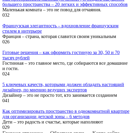
большего пространства – 20 легких и эффективных способов
Маленькая комната – это не повод для отчаяния.
0
32
Французская элегантность – вдохновление французским
стилем в интерьере
Франция – страна, которая славится своим уникальным
0
26
Готовые решения – как оформить гостиную за 30, 50 и 70
тысяч рублей
Гостинная – это главное место, где собираются все домашние
и гости.
0
24
5 ключевых качеств, которыми должен обладать настоящий
дизайнер, по мнению ведущих экспертов
Дизайнер – это не просто тот, кто занимается созданием
0
41
Как оптимизировать пространство в однокомнатной квартире
для организации детской зоны – 6 методов
Дети – это радость и счастье, которые наполняют
0
29
Главная страница
Обратная связь
Карта сайта