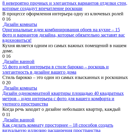
8 невероятно прочных и элегантных вариантов отделки стен,
которые создадут впечатление роскоши
В процессе оформления интерьера одну из ключевых ролей
0
16
Дизайн комнаты
Оригинальные идеи комбинирования обоев на кухне – 15
фото и вариантов дизайна, которые обязательно заставят вас
вдохновиться!
Кухня является одним из самых важных помещений в нашем
доме.
0
16
Дизайн ванной
55 фото идей интерьера в стиле барокко – роскошь и
элегантность в дизайне вашего дома
Стиль барокко – это один из самых изысканных и роскошных
0
20
Дизайн комнаты
Дизайн однокомнатной квартиры площадью 40 квадратных
метров – идеи интерьера с фото для вашего комфорта и
уютного пространства
Когда речь заходит о дизайне небольших квартир, каждый
0
11
Дизайн ванной
Как сделать комнату просторнее – 18 способов создать
визуальную иллюзию расширения пространства