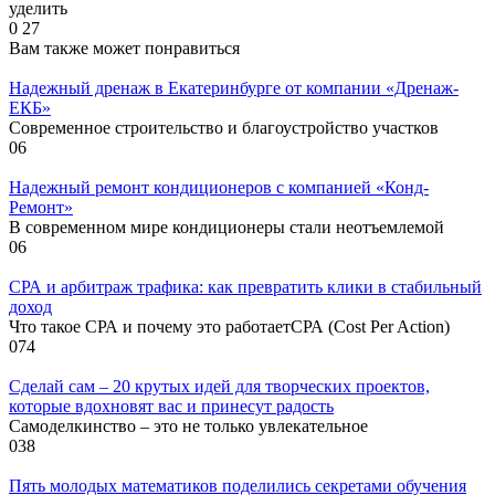
уделить
0
27
Вам также может понравиться
Надежный дренаж в Екатеринбурге от компании «Дренаж-
ЕКБ»
Современное строительство и благоустройство участков
0
6
Надежный ремонт кондиционеров с компанией «Конд-
Ремонт»
В современном мире кондиционеры стали неотъемлемой
0
6
СРА и арбитраж трафика: как превратить клики в стабильный
доход
Что такое СРА и почему это работаетСРА (Cost Per Action)
0
74
Сделай сам – 20 крутых идей для творческих проектов,
которые вдохновят вас и принесут радость
Самоделкинство – это не только увлекательное
0
38
Пять молодых математиков поделились секретами обучения