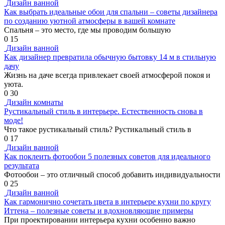
Дизайн ванной
Как выбрать идеальные обои для спальни – советы дизайнера
по созданию уютной атмосферы в вашей комнате
Спальня – это место, где мы проводим большую
0
15
Дизайн ванной
Как дизайнер превратила обычную бытовку 14 м в стильную
дачу
Жизнь на даче всегда привлекает своей атмосферой покоя и
уюта.
0
30
Дизайн комнаты
Рустикальный стиль в интерьере. Естественность снова в
моде!
Что такое рустикальный стиль? Рустикальный стиль в
0
17
Дизайн ванной
Как поклеить фотообои 5 полезных советов для идеального
результата
Фотообои – это отличный способ добавить индивидуальности
0
25
Дизайн ванной
Как гармонично сочетать цвета в интерьере кухни по кругу
Иттена – полезные советы и вдохновляющие примеры
При проектировании интерьера кухни особенно важно