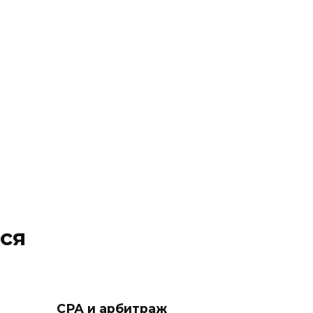
ся
СРА и арбитраж