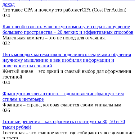
доход
Что такое СРА и почему это работаетСРА (Cost Per Action)
0
74
Как преобразовать маленькую комнату и создать ощущение
большего пространства – 20 легких и эффективных способов
Маленькая комната – это не повод для отчаяния.
0
32
Пять молодых математиков поделились секретами обучения
научному мышлению в век изобилия информации и
поверхностных знаний
Желтый диван – это яркий и смелый выбор для оформления
гостиной.
0
34
Французская элегантность – вдохновление французским
стилем в интерьере
Франция – страна, которая славится своим уникальным
0
26
Готовые решения – как оформить гостиную за 30, 50 и 70
тысяч рублей
Гостинная – это главное место, где собираются все домашние
и гости.