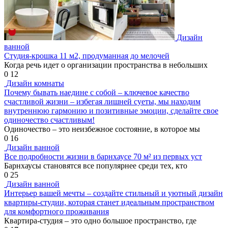
Дизайн
ванной
Студия-крошка 11 м2, продуманная до мелочей
Когда речь идет о организации пространства в небольших
0
12
Дизайн комнаты
Почему бывать наедине с собой – ключевое качество
счастливой жизни – избегая лишней суеты, мы находим
внутреннюю гармонию и позитивные эмоции, сделайте свое
одиночество счастливым!
Одиночество – это неизбежное состояние, в которое мы
0
16
Дизайн ванной
Все подробности жизни в барнхаусе 70 м² из первых уст
Барнхаусы становятся все популярнее среди тех, кто
0
25
Дизайн ванной
Интерьер вашей мечты – создайте стильный и уютный дизайн
квартиры-студии, которая станет идеальным пространством
для комфортного проживания
Квартира-студия – это одно большое пространство, где