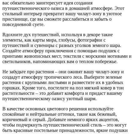
вас обязательно заинтересует идея создания
путешественнического оазиса в домашней атмосфере. Этот
стильный интерьер превратит вашу чилаут-зону в уютное
пристанище, где вы сможете расслабиться и забыть о
повседневной суете.
Вдохните дух путешествий, используя в декоре такие
элементы, как карты мира, глобусы, фотографии с
путешествий и сувениры с разных уголков земного шара.
Создайте атмосферу приключения с помощью подушек с
принтами живописных мест, текстиля с морскими мотивами и
светильников, напоминающих вам о теплом побережье.
Не забудьте про растения – они оживят вашу чилаут-зону и
создадут атмосферу тропического леса. Выберите зеленые
растения с крупными листьями и разместите их в удобных
горшках. Кроме того, постелите на пол мягкий ковер в тон
растительности – это добавит комфорта и придаст вашему
путешественническому оазису уютный шарм.
В качестве основных цветового решения используйте
спокойные и нейтральные оттенки, такие как бежевый,
коричневый и серый. Добавьте немного ярких акцентов,
чтобы подчеркнуть путешественнический стиль – это могут
быть красивые постельные принадлежности, яркие подушки