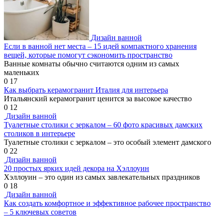
Дизайн ванной
Если в ванной нет места – 15 идей компактного хранения
вещей, которые помогут сэкономить пространство
Ванные комнаты обычно считаются одним из самых
маленьких
0
17
Как выбрать керамогранит Италия для интерьера
Итальянский керамогранит ценится за высокое качество
0
12
Дизайн ванной
Туалетные столики с зеркалом – 60 фото красивых дамских
столиков в интерьере
Туалетные столики с зеркалом – это особый элемент дамского
0
22
Дизайн ванной
20 простых ярких идей декора на Хэллоуин
Хэллоуин – это один из самых завлекательных праздников
0
18
Дизайн ванной
Как создать комфортное и эффективное рабочее пространство
– 5 ключевых советов