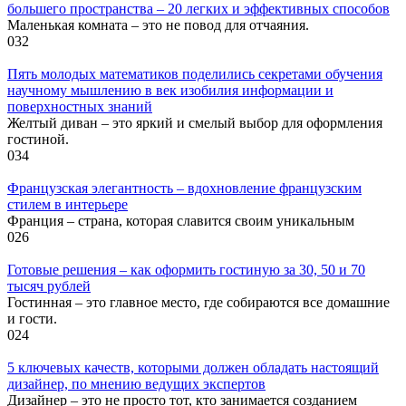
большего пространства – 20 легких и эффективных способов
Маленькая комната – это не повод для отчаяния.
0
32
Пять молодых математиков поделились секретами обучения
научному мышлению в век изобилия информации и
поверхностных знаний
Желтый диван – это яркий и смелый выбор для оформления
гостиной.
0
34
Французская элегантность – вдохновление французским
стилем в интерьере
Франция – страна, которая славится своим уникальным
0
26
Готовые решения – как оформить гостиную за 30, 50 и 70
тысяч рублей
Гостинная – это главное место, где собираются все домашние
и гости.
0
24
5 ключевых качеств, которыми должен обладать настоящий
дизайнер, по мнению ведущих экспертов
Дизайнер – это не просто тот, кто занимается созданием