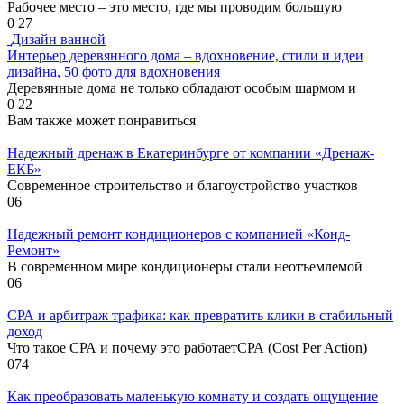
Рабочее место – это место, где мы проводим большую
0
27
Дизайн ванной
Интерьер деревянного дома – вдохновение, стили и идеи
дизайна, 50 фото для вдохновения
Деревянные дома не только обладают особым шармом и
0
22
Вам также может понравиться
Надежный дренаж в Екатеринбурге от компании «Дренаж-
ЕКБ»
Современное строительство и благоустройство участков
0
6
Надежный ремонт кондиционеров с компанией «Конд-
Ремонт»
В современном мире кондиционеры стали неотъемлемой
0
6
СРА и арбитраж трафика: как превратить клики в стабильный
доход
Что такое СРА и почему это работаетСРА (Cost Per Action)
0
74
Как преобразовать маленькую комнату и создать ощущение