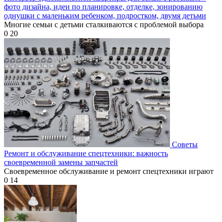
фото дизайна, идеи по планировке, отделке, зонированию
однушки с маленьким ребенком, подростком, двумя детьми
Многие семьи с детьми сталкиваются с проблемой выбора
0
20
Советы
Ремонт и обслуживание спецтехники: важность
своевременной замены запчастей
Своевременное обслуживание и ремонт спецтехники играют
0
14