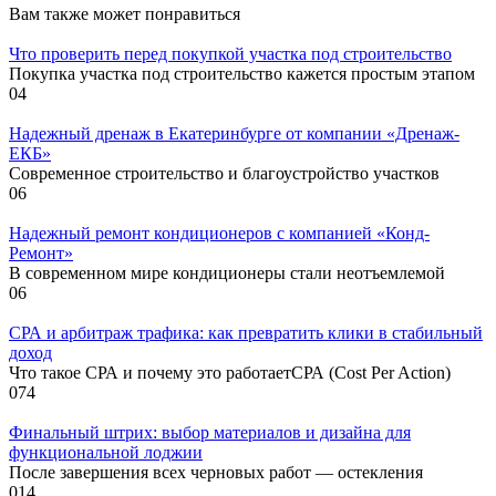
Вам также может понравиться
Что проверить перед покупкой участка под строительство
Покупка участка под строительство кажется простым этапом
0
4
Надежный дренаж в Екатеринбурге от компании «Дренаж-
ЕКБ»
Современное строительство и благоустройство участков
0
6
Надежный ремонт кондиционеров с компанией «Конд-
Ремонт»
В современном мире кондиционеры стали неотъемлемой
0
6
СРА и арбитраж трафика: как превратить клики в стабильный
доход
Что такое СРА и почему это работаетСРА (Cost Per Action)
0
74
Финальный штрих: выбор материалов и дизайна для
функциональной лоджии
После завершения всех черновых работ — остекления
0
14