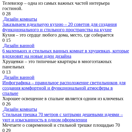
Телевизор – одна из самых важных частей интерьера
гостиной.
0
28
Дизайн комнаты
Заказываем идеальную кухню – 20 советов для создания
функционального и стильного пространства на кухне
Кухня – это сердце любого дома, место, где собирается
0
15
Дизайн ванной
6 маленьких и стильных ванных комнат в хрущевках, которые
вдохновят на новые идеи дизайна
Хрущевки – это типичные квартиры в многоэтажных
панельных
0
13
Дизайн ванной
Инфографика – правильное расположение светильников для
создания комфортной и функциональной атмосферы в
спальне
Хорошее освещение в спальне является одним из ключевых
0
26
Дизайн комнаты
Стильная трешка 70 метров с хитрыми дешевыми идеями –
уют и изысканность в одном оформлении
Мечтаете о современной и стильной трешке площадью 70
0
29