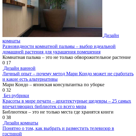
Дизайн
комнаты
Разновидности комнатной пальмы – выбор идеальной
домашней растения для украшения помещения
Комнатная пальма – это не только обворожительное растение
0
17
Дизайн ванной
Личный опыт – почему метод Мари Кондо может не сработать
и какие есть альтернативы
Мари Кондо – японская консультантка по уборке
0
32
Без рубрики
Красоты в мире печати – архитектурные шедевры – 25 самых
впечатляющих библиотек со всего мира
Библиотеки – это не только места где хранятся книги
0
38
Дизайн комнаты
Понятно о том, как выбрать и разместить телевизор в
гостиной