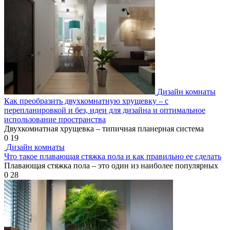
Дизайн комнаты
Как преобразить двухкомнатную хрущевку – с
перепланировкой и без, идеи для дизайна и оптимальное
использование пространства
Двухкомнатная хрущевка – типичная планерная система
0
19
Дизайн комнаты
Что такое плавающая стяжка пола и как правильно ее сделать
Плавающая стяжка пола – это один из наиболее популярных
0
28