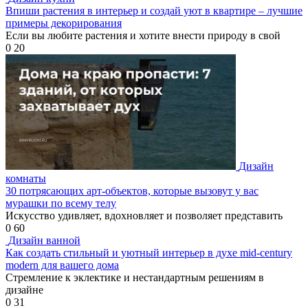
Впиши растения в интерьер и создай уют в квартире – лучшие
примеры декорирования
Если вы любите растения и хотите внести природу в свой
0
20
Дизайн
комнаты
30 потрясающих арт-объектов, которые вызовут у вас
мурашки по всему телу
Искусство удивляет, вдохновляет и позволяет представить
0
60
Дизайн ванной
Как создать стильный и уютный интерьер в духе mid-century
modern для вашего дома
Стремление к эклектике и нестандартным решениям в
дизайне
0
31