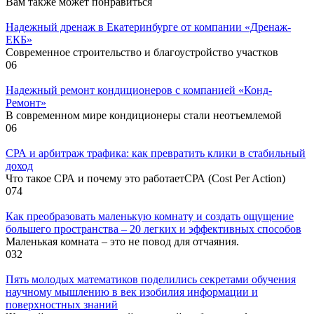
Вам также может понравиться
Надежный дренаж в Екатеринбурге от компании «Дренаж-
ЕКБ»
Современное строительство и благоустройство участков
0
6
Надежный ремонт кондиционеров с компанией «Конд-
Ремонт»
В современном мире кондиционеры стали неотъемлемой
0
6
СРА и арбитраж трафика: как превратить клики в стабильный
доход
Что такое СРА и почему это работаетСРА (Cost Per Action)
0
74
Как преобразовать маленькую комнату и создать ощущение
большего пространства – 20 легких и эффективных способов
Маленькая комната – это не повод для отчаяния.
0
32
Пять молодых математиков поделились секретами обучения
научному мышлению в век изобилия информации и
поверхностных знаний