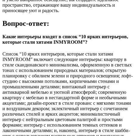
пространство, отражающее вашу индивидуальность и
приносящее уют и радость.
Вопрос-ответ:
Какие интерьеры входят в список “10 ярких интерьеров,
которые стали хитами INMYROOM”?
Список “10 ярких интерьеров, которые стали хитами
INMYROOM” включает следующие интерьеры: квартиру в
стиле скандинавского минимализма, оформленную в светлых
тонах с использованием природных материалов; открытую
планировку с обилием зелени и природного освещения; лофт-
студию с высокими потолками, кирпичными стенами и
промышленными деталями; винтажный интерьер с
антикварной мебелью и уютной атмосферой; современную
квартиру с мебелью в нестандартной форме и необычными
акцентами; дизайн-проект в стиле прованс с мягкими тонами
и воздушным декором; эклектичный интерьер с сочетанием
различных стилей и ярких акцентов; минималистичный
интерьер с нейтральным цветовым палитрой и простыми
формами; интерьер с использованием темных оттенков и
лаконичными деталями; и, наконец, интерьер в стиле шабби-
шик с использованием пастельных оттенков и винтажных