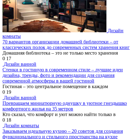
Дизайн
комнаты
70 вариантов организации домашней библиотеки – от
классических полок до современных систем хранения книг
Домашняя библиотека – это не только место хранения
0
17
Дизайн ванной
Стенки в гостиную в современном стиле – лучшие идеи
дизайна, тренды, фото и рекомендации для создания
современной атмосферы в вашей гостиной
Гостиная – это центральное помещение в каждом
0
19
Дизайн ванной
Превращаем миниатюрную однушку в уютное гнездышко
комфортного жилья на 35 метров
Кто сказал, что комфорт и уют можно найти только в
0
18
Дизайн комнаты
Заказываем идеальную кухню – 20 советов для создания
функционального и стильного пространства на кухне