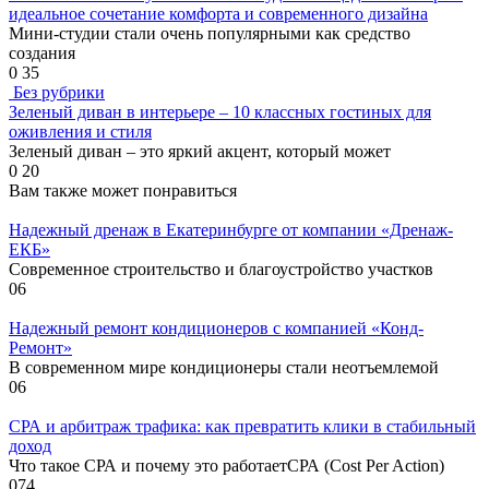
идеальное сочетание комфорта и современного дизайна
Мини-студии стали очень популярными как средство
создания
0
35
Без рубрики
Зеленый диван в интерьере – 10 классных гостиных для
оживления и стиля
Зеленый диван – это яркий акцент, который может
0
20
Вам также может понравиться
Надежный дренаж в Екатеринбурге от компании «Дренаж-
ЕКБ»
Современное строительство и благоустройство участков
0
6
Надежный ремонт кондиционеров с компанией «Конд-
Ремонт»
В современном мире кондиционеры стали неотъемлемой
0
6
СРА и арбитраж трафика: как превратить клики в стабильный
доход
Что такое СРА и почему это работаетСРА (Cost Per Action)
0
74