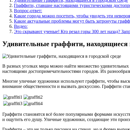
Удивительные граффити, находящиеся в городской среде
Граффити, ставшие настоящими туристическими достопр
Вопрос-ответ:
Какие города можно посетить, чтобы увидеть эти неверо
Какие актуальные проблемы могут быть затронуты графф
Видео:
Это скрывают ученые! Кто резал горы 300 лет назад? Зап
Удивительные граффити, находящиеся в
В разных уголках мира можно найти множество удивительных г
настоящими достопримечательностями городов. Их разнообрази
Многие уличные художники используют граффити, чтобы выска
внимание общественности и вызвать дискуссию. Граффити стан
Граффити становятся всё более популярными формами искусств
и ощутить его душу. Уличные художники, создающие эти произ
Граффити – это не только рисунки на стенах, но и форма выра