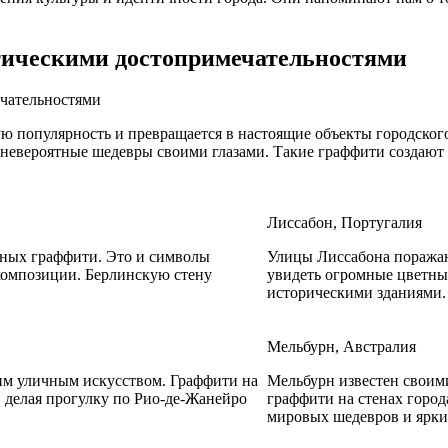
тическими достопримечательностями
ую популярность и превращается в настоящие объекты городского
ти невероятные шедевры своими глазами. Такие граффити созда
Лиссабон, Португалия
зных граффити. Это и символы
Улицы Лиссабона поражаю
композиции. Берлинскую стену
увидеть огромные цветны
историческими зданиями.
Мельбурн, Австралия
ким уличным искусством. Граффити на
Мельбурн известен своим
, делая прогулку по Рио-де-Жанейро
граффити на стенах город
мировых шедевров и ярки