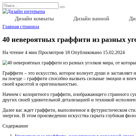
Перейти
Search
к
for:
содержанию
Дизайн комнаты
Дизайн ванной
Ди
Главная страница
40 невероятных граффити из разных уго
На чтение
4 мин
Просмотров
18
Опубликовано
15.02.2024
Граффити – это искусство, которое волнует души и заставляет н
на поезде – граффити способно вызвать сильные эмоции и впеч
своей красотой и оригинальностью.
Начнем с колоритного граффити, изображающего странного сущ
других своей удивительной детализацией и техникой исполнени
Далее вас ждет граффити, выполненное в футуристическом сти
энергии. В этом произведении искусства скрыта глубокая филос
Содержание