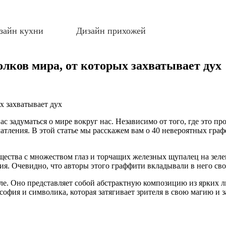
зайн кухни
Дизайн прихожей
лков мира, от которых захватывает дух
ас задуматься о мире вокруг нас. Независимо от того, где это пр
атления. В этой статье мы расскажем вам о 40 невероятных гра
ества с множеством глаз и торчащих железных щупалец на зеле
я. Очевидно, что авторы этого граффити вкладывали в него сво
ле. Оно представляет собой абстрактную композицию из ярких 
офия и символика, которая затягивает зрителя в свою магию и з