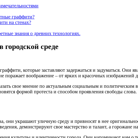
имечательностями
ятные граффити?
ити на стенах?
ретные знания о древних технологиях.
 городской среде
раффити, которые заставляют задержаться и задуматься. Они я
е поражает воображение – от ярких и красочных изображений д
зать свое мнение по актуальным социальным и политическим в
овятся формой протеста и способом проявления свободы слова.
а, они украшают уличную среду и привносят в нее оригинальнос
ведения, демонстрируют свое мастерство и талант, а горожане
жения культуры и идентичности города. Они напоминают нам о т