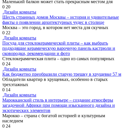
Маленький балкон может стать прекрасным местом для
0
20
Дизайн комнаты
Шесть странных домов Москвы – история и удивительные
факты о появлении архитектурных чудес в столице
Москва – это город, в котором нет места для скучных
0
22
Дизайн комнаты
Посуда для стеклокерамической плиты – как выбрать
подходящие керамическую варочную панель кастрюли и
сковородки, рекомендации и фото
Стеклокерамическая плита – одно из самых популярных
0
24
Дизайн комнаты
Как бюджетно преобразили старую трешку в хрущевке 57 м
Обладатели квартир в хрущевках, особенно в старых
трехэтажных
0
14
Дизайн комнаты
Марокканский стиль в интерьере – создание атмосферы
загадочной Африки при помощи изысканного дизайна и
экзотических элементов
Марокко – страна с богатой историей и культурным
наследием
0
24