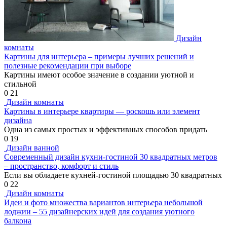
Дизайн
комнаты
Картины для интерьера – примеры лучших решений и
полезные рекомендации при выборе
Картины имеют особое значение в создании уютной и
стильной
0
21
Дизайн комнаты
Картины в интерьере квартиры — роскошь или элемент
дизайна
Одна из самых простых и эффективных способов придать
0
19
Дизайн ванной
Современный дизайн кухни-гостиной 30 квадратных метров
– пространство, комфорт и стиль
Если вы обладаете кухней-гостиной площадью 30 квадратных
0
22
Дизайн комнаты
Идеи и фото множества вариантов интерьера небольшой
лоджии – 55 дизайнерских идей для создания уютного
балкона