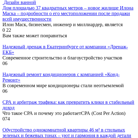
Дизайн ванной
Дом площадью 37 квадратных метров – новое жилище Илона
Маска – подробности о его местоположении после продажи
всей имущественности
Илон Маск, бизнесмен, инженер и миллиардер, является
0
22
Вам также может понравиться
Надежный дренаж в Екатеринбурге от компании «Дренаж-
ЕКБ»
Современное строительство и благоустройство участков
0
6
Надежный ремонт кондиционеров с компанией «Конд-
Ремонт»
В современном мире кондиционеры стали неотъемлемой
0
6
СРА и арбитраж трафика: как превратить клики в стабильный
доход
Что такое СРА и почему это работаетСРА (Cost Per Action)
0
74
Обустройство однокомнатной квартиры 46 м² в стильных
зеленых и бежевых тонах – уют и гармония в каждой детали