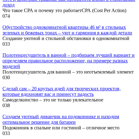
доход
Что такое СРА и почему это работаетСРА (Cost Per Action)
0
74
Обустройство однокомнатной квартиры 46 м² в стильных
зеленых и бежевых тонах – уют и гармония в каждой детали
Создание уютной и стильной обстановки в однокомнатной
0
33
Полотенцесушитель в ванной – подбираем лучший вариант и
определяем правильное расположение, на примере разных
моделей
Полотенцесушитель для ванной – это неотъемлемый элемент
0
30
Сделай сам – 20 крутых идей для творческих проектов,
которые вдохновят вас и принесут радость
Самоделкинство – это не только увлекательное
0
38
Создаем уютный диванчик на подоконнике и находим
оптимальное решение для батареи
Подоконник в спальне или гостиной – отличное место
0
33