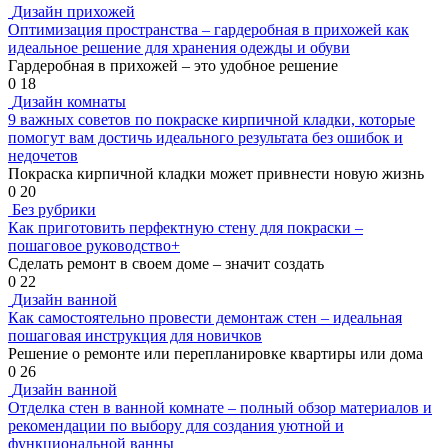
Дизайн прихожей
Оптимизация пространства – гардеробная в прихожей как
идеальное решение для хранения одежды и обуви
Гардеробная в прихожей – это удобное решение
0
18
Дизайн комнаты
9 важных советов по покраске кирпичной кладки, которые
помогут вам достичь идеального результата без ошибок и
недочетов
Покраска кирпичной кладки может привнести новую жизнь
0
20
Без рубрики
Как приготовить перфектную стену для покраски –
пошаговое руководство+
Сделать ремонт в своем доме – значит создать
0
22
Дизайн ванной
Как самостоятельно провести демонтаж стен – идеальная
пошаговая инструкция для новичков
Решение о ремонте или перепланировке квартиры или дома
0
26
Дизайн ванной
Отделка стен в ванной комнате – полный обзор материалов и
рекомендации по выбору для создания уютной и
функциональной ванны