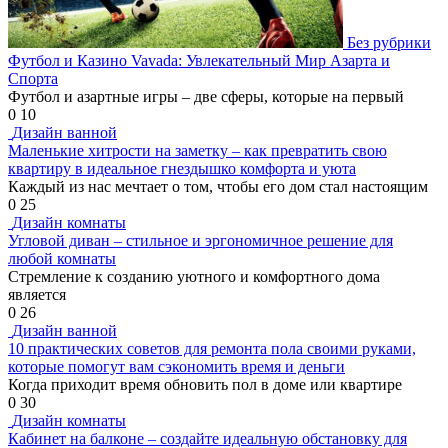
Без рубрики
Футбол и Казино Vavada: Увлекательный Мир Азарта и
Спорта
Футбол и азартные игры – две сферы, которые на первый
0
10
Дизайн ванной
Маленькие хитрости на заметку – как превратить свою
квартиру в идеальное гнездышко комфорта и уюта
Каждый из нас мечтает о том, чтобы его дом стал настоящим
0
25
Дизайн комнаты
Угловой диван – стильное и эргономичное решение для
любой комнаты
Стремление к созданию уютного и комфортного дома
является
0
26
Дизайн ванной
10 практических советов для ремонта пола своими руками,
которые помогут вам сэкономить время и деньги
Когда приходит время обновить пол в доме или квартире
0
30
Дизайн комнаты
Кабинет на балконе – создайте идеальную обстановку для