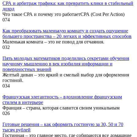
СРА и арбитраж трафика: как превратить клики в стабильный
доход
Что такое СРА и почему это работаетСРА (Cost Per Action)
0
74
Как преобразовать маленькую комнату и создать ощущение
большего пространства – 20 легких и эффективных способов
Маленькая комната – это не повод для отчаяния.
0
32
Пять молодых математиков поделились секретами обучения
научному мышлению в век изобилия информации и
поверхностных знаний
Желтый диван – это яркий и смелый выбор для оформления
гостиной.
0
34
Французская элегантность – вдохновление французским
стилем в интерьере
Франция – страна, которая славится своим уникальным
0
26
Готовые решения – как оформить гостиную за 30, 50 и 70
тысяч рублей
Гостинная – это главное место, где собираются все домашние