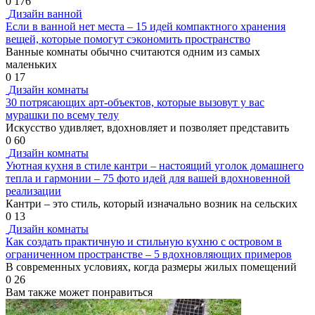
0
176
Дизайн ванной
Если в ванной нет места – 15 идей компактного хранения
вещей, которые помогут сэкономить пространство
Ванные комнаты обычно считаются одним из самых
маленьких
0
17
Дизайн комнаты
30 потрясающих арт-объектов, которые вызовут у вас
мурашки по всему телу
Искусство удивляет, вдохновляет и позволяет представить
0
60
Дизайн комнаты
Уютная кухня в стиле кантри – настоящий уголок домашнего
тепла и гармонии – 75 фото идей для вашей вдохновенной
реализации
Кантри – это стиль, который изначально возник на сельских
0
13
Дизайн комнаты
Как создать практичную и стильную кухню с островом в
ограниченном пространстве – 5 вдохновляющих примеров
В современных условиях, когда размеры жилых помещений
0
26
Вам также может понравиться