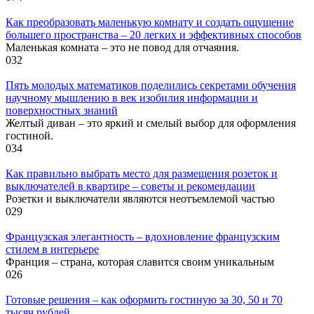
Как преобразовать маленькую комнату и создать ощущение
большего пространства – 20 легких и эффективных способов
Маленькая комната – это не повод для отчаяния.
0
32
Пять молодых математиков поделились секретами обучения
научному мышлению в век изобилия информации и
поверхностных знаний
Желтый диван – это яркий и смелый выбор для оформления
гостиной.
0
34
Как правильно выбрать место для размещения розеток и
выключателей в квартире – советы и рекомендации
Розетки и выключатели являются неотъемлемой частью
0
29
Французская элегантность – вдохновление французским
стилем в интерьере
Франция – страна, которая славится своим уникальным
0
26
Готовые решения – как оформить гостиную за 30, 50 и 70
тысяч рублей