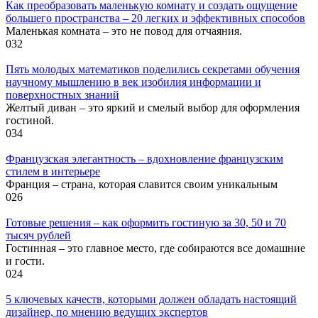
Как преобразовать маленькую комнату и создать ощущение
большего пространства – 20 легких и эффективных способов
Маленькая комната – это не повод для отчаяния.
0
32
Пять молодых математиков поделились секретами обучения
научному мышлению в век изобилия информации и
поверхностных знаний
Желтый диван – это яркий и смелый выбор для оформления
гостиной.
0
34
Французская элегантность – вдохновление французским
стилем в интерьере
Франция – страна, которая славится своим уникальным
0
26
Готовые решения – как оформить гостиную за 30, 50 и 70
тысяч рублей
Гостинная – это главное место, где собираются все домашние
и гости.
0
24
5 ключевых качеств, которыми должен обладать настоящий
дизайнер, по мнению ведущих экспертов