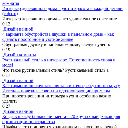
комнаты
Интерьер деревянного дома – уют и красота в каждой детали
(с фото)
Интерьер деревянного дома – это удивительное сочетание
0
12
Дизайн ванной
4 варианта обустройства двушки в панельном доме – как
сделать просторное и уютное жилье
Обустраивая двушку в панельном доме, следует учесть
0
19
Дизайн комнаты
Рустикальный стиль в интерьере. Естественность снова в
моде!
Что такое рустикальный стиль? Рустикальный стиль в
0
17
Дизайн ванной
Как гармонично сочетать цвета в интерьере кухни по кругу
Иттена – полезные советы и вдохновляющие примеры
При проектировании интерьера кухни особенно важно
уделить
0
27
Дизайн ванной
Когда в шкафу больше нет места – 20 крутых лайфхаков для
организации пространства
Шкафы часто становятся хранилищем разного рода вещей