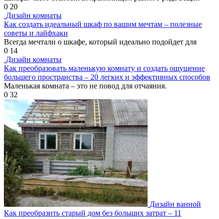
0
20
Дизайн комнаты
Как создать идеальный шкаф по вашим мечтам – полезные
советы и лайфхаки
Всегда мечтали о шкафе, который идеально подойдет для
0
14
Дизайн комнаты
Как преобразовать маленькую комнату и создать ощущение
большего пространства – 20 легких и эффективных способов
Маленькая комната – это не повод для отчаяния.
0
32
Дизайн ванной
Как преобразить старый дом без больших затрат – 11