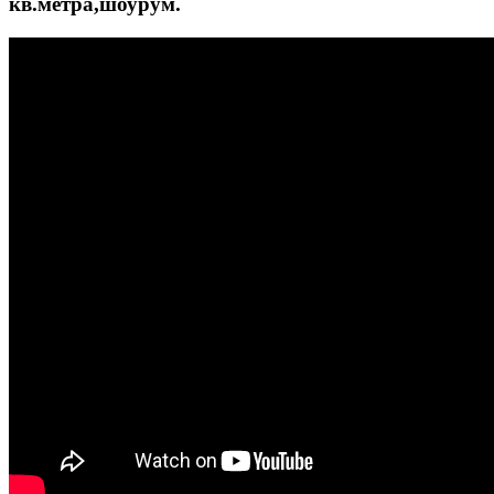
кв.метра,шоурум.