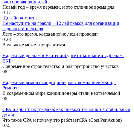
вдохновляющих идей
Новый год – время перемен, и это отличное время для
0
17
Дизайн комнаты
Не наступить на грабли – 12 лайфхаков для организации
садового инвентаря
Лето – это время, когда многие люди проводят
0
28
Вам также может понравиться
Надежный дренаж в Екатеринбурге от компании «Дренаж-
ЕКБ»
Современное строительство и благоустройство участков
0
6
Надежный ремонт кондиционеров с компанией «Конд-
Ремонт»
В современном мире кондиционеры стали неотъемлемой
0
6
СРА и арбитраж трафика: как превратить клики в стабильный
доход
Что такое СРА и почему это работаетСРА (Cost Per Action)
0
74