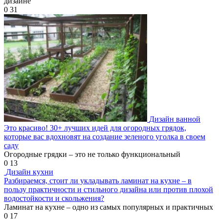
дизайне
0
31
Дизайн ванной
Это красиво! 30+ лучших идей для огородных грядок,
которые вас вдохновят на создание зеленого уголка в своем
саду
Огородные грядки – это не только функциональный
0
13
Дизайн кухни
Разбираемся, стоит ли укладывать ламинат на кухне – в
пользу практичности и стильного дизайна или против плохой
водостойкости и скольжения?
Ламинат на кухне – одно из самых популярных и практичных
0
17