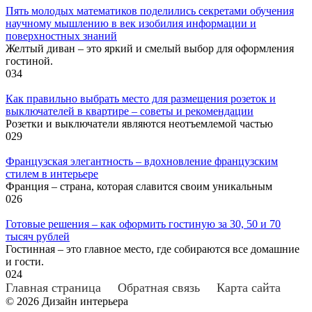
Пять молодых математиков поделились секретами обучения
научному мышлению в век изобилия информации и
поверхностных знаний
Желтый диван – это яркий и смелый выбор для оформления
гостиной.
0
34
Как правильно выбрать место для размещения розеток и
выключателей в квартире – советы и рекомендации
Розетки и выключатели являются неотъемлемой частью
0
29
Французская элегантность – вдохновление французским
стилем в интерьере
Франция – страна, которая славится своим уникальным
0
26
Готовые решения – как оформить гостиную за 30, 50 и 70
тысяч рублей
Гостинная – это главное место, где собираются все домашние
и гости.
0
24
Главная страница
Обратная связь
Карта сайта
© 2026 Дизайн интерьера