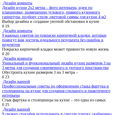
Дизайн комнаты
Дизайн кухни 2х2 метра – фото интерьера, идеи по
планировке, размещению углового, прямого кухонного
гарнитура, подбору стиля, цветовой гаммы для кухни 4 м2
Выбор дизайна и создание уютной обстановки в кухне
0
19
Дизайн комнаты
9 важных советов по покраске кирпичной кладки, которые
помогут вам достичь идеального результата без ошибок и
недочетов
Покраска кирпичной кладки может привнести новую жизнь
0
20
Дизайн комнаты
Уникальный и функциональный дизайн кухни размером 3 на
3 метра для создания современного и уютного пространства
Обустроить кухню размером 3 на 3 метра –
0
23
Дизайн ванной
Профессиональные советы по оформлению стыка фартука и
столешницы на кухне для создания стильного и практичного
интерьера
Стык фартука и столешницы на кухне – это одна из самых
0
25
Дизайн ванной
9 свежих способов использовать в санузле плитку «кабанчик»