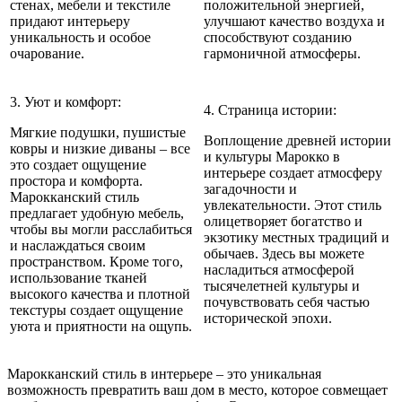
стенах, мебели и текстиле
положительной энергией,
придают интерьеру
улучшают качество воздуха и
уникальность и особое
способствуют созданию
очарование.
гармоничной атмосферы.
3. Уют и комфорт:
4. Страница истории:
Мягкие подушки, пушистые
Воплощение древней истории
ковры и низкие диваны – все
и культуры Марокко в
это создает ощущение
интерьере создает атмосферу
простора и комфорта.
загадочности и
Марокканский стиль
увлекательности. Этот стиль
предлагает удобную мебель,
олицетворяет богатство и
чтобы вы могли расслабиться
экзотику местных традиций и
и наслаждаться своим
обычаев. Здесь вы можете
пространством. Кроме того,
насладиться атмосферой
использование тканей
тысячелетней культуры и
высокого качества и плотной
почувствовать себя частью
текстуры создает ощущение
исторической эпохи.
уюта и приятности на ощупь.
Марокканский стиль в интерьере – это уникальная
возможность превратить ваш дом в место, которое совмещает