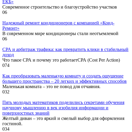
ЕКБ»
Современное строительство и благоустройство участков
0
6
Надежный ремонт кондиционеров с компанией «Конд-
Ремонт»
В современном мире кондиционеры стали неотъемлемой
0
6
СРА и арбитраж трафика: как превратить клики в стабильный
доход
Что такое СРА и почему это работаетСРА (Cost Per Action)
0
74
Как преобразовать маленькую комнату и создать ощущение
большего пространства – 20 легких и эффективных способов
Маленькая комната – это не повод для отчаяния.
0
32
Пять молодых математиков поделились секретами обучения
научному мышлению в век изобилия информации и
поверхностных знаний
Желтый диван – это яркий и смелый выбор для оформления
гостиной.
0
34