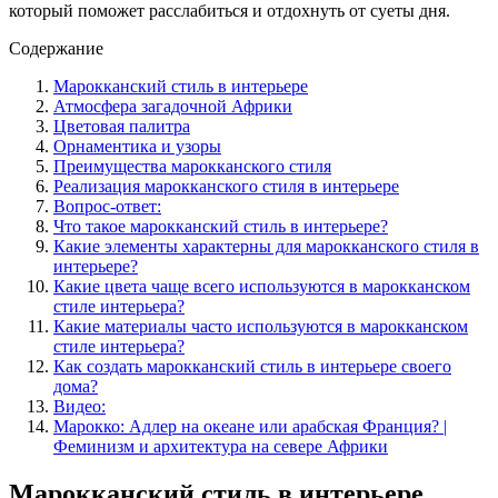
который поможет расслабиться и отдохнуть от суеты дня.
Содержание
Марокканский стиль в интерьере
Атмосфера загадочной Африки
Цветовая палитра
Орнаментика и узоры
Преимущества марокканского стиля
Реализация марокканского стиля в интерьере
Вопрос-ответ:
Что такое марокканский стиль в интерьере?
Какие элементы характерны для марокканского стиля в
интерьере?
Какие цвета чаще всего используются в марокканском
стиле интерьера?
Какие материалы часто используются в марокканском
стиле интерьера?
Как создать марокканский стиль в интерьере своего
дома?
Видео:
Марокко: Адлер на океане или арабская Франция? |
Феминизм и архитектура на севере Африки
Марокканский стиль в интерьере