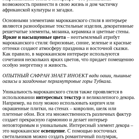
возможность привнести в свою жизнь и дом частичку
африканской культуры и загадки.
Основными элементами марокканского стиля в интерьере
являются разнообразные текстильные изделия, декоративные
решетчатые элементы, мозаика, керамика и цветные стены.
Яркие и насыщенные цвета
– неотъемлемый атрибут
марокканского стиля: бирюзовые, синие, зеленые и красные
оттенки создают атмосферу праздника и восточной сказки.
Как правило, в марокканском интерьере используются
сочетания нескольких ярких цветов, что придает помещению
особую энергетику и живость.
ОПЫТНЫЙ САФРАН ЗНАЕТ ИНОЕКТ вади оаши, пышные
оазисы и загадочные перламутровые горы Тубкала.
Уникальность марокканского стиля также проявляется в
использовании
интересных текстур
и великолепного декора.
Например, на полу можно использовать кирпич или
окрашенные плитки, на стенах – ковролин, шелк или
плетеные обои. Вся эта множественность различных фактур
создает прекрасную гармонию и делает интерьер
неповторимым и уникальным. Интересный элемент декора –
это марокканское
освещение
. С помощью восточных
светильников можно создать романтичный полумрак,