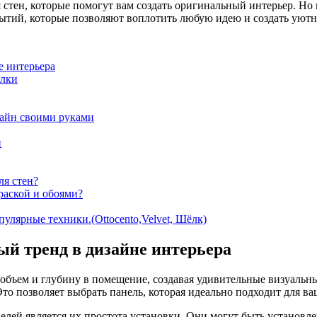
 стен, которые помогут вам создать оригинальный интерьер. Но
ытий, которые позволяют воплотить любую идею и создать уютно
е интерьера
елки
зайн своими руками
и
ля стен?
раской и обоями?
улярные техники.(Ottocento,Velvet, Шёлк)
й тренд в дизайне интерьера
объем и глубину в помещение, создавая удивительные визуальн
 Это позволяет выбрать панель, которая идеально подходит для ва
ей является их простота установки. Они могут быть установлен