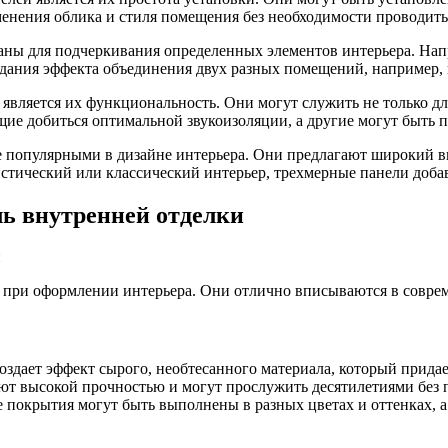
менения облика и стиля помещения без необходимости проводит
аны для подчеркивания определенных элементов интерьера. Напр
здания эффекта объединения двух разных помещений, например, 
ляется их функциональность. Они могут служить не только для
ие добиться оптимальной звукоизоляции, а другие могут быть п
ее популярными в дизайне интерьера. Они предлагают широкий в
стический или классический интерьер, трехмерные панели добав
ь внутренней отделки
м при оформлении интерьера. Они отлично вписываются в совр
оздает эффект сырого, необтесанного материала, который прид
т высокой прочностью и могут прослужить десятилетиями без п
покрытия могут быть выполнены в разных цветах и оттенках, а 