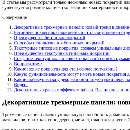
В статье мы рассмотрели только несколько новых покрытий для
существует огромное количество различных материалов и покр
Содержание
Декоративные трехмерные панели: новый тренд в дизайн
Бетонные покрытия: современный стиль внутренней отд
Преимущества бетонных покрытий
Способы использования бетонных покрытий
Текстурные гипсовые покрытия: создаем уникальный ди
Преимущества текстурных гипсовых покрытий
Создание текстурных гипсовых покрытий своими рукам
Вопрос-ответ:
Какие новые покрытия для стен сейчас популярны?
Какую функциональность могут иметь новые покрытия д
Какие преимущества у декоративной штукатурки перед к
Видео:
Декоративная краска с эффектом шёлка. Все нюансы и поп
Декоративные трехмерные панели: новы
Трехмерные панели имеют уникальную способность добавлять 
материалов, таких как гипс, дерево, металл, пластик и другие.
Одним из главных преимуществ декоративных трехмерных панел