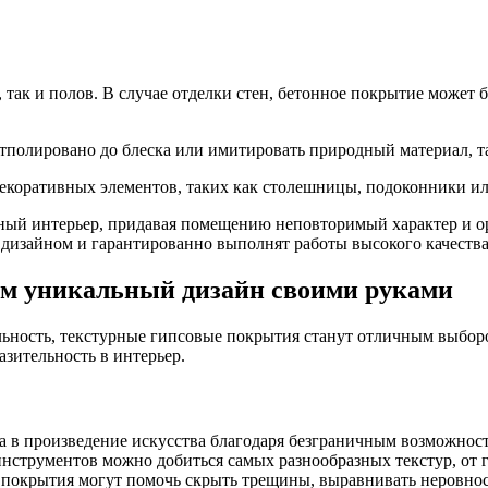
, так и полов. В случае отделки стен, бетонное покрытие может 
тполировано до блеска или имитировать природный материал, та
декоративных элементов, таких как столешницы, подоконники ил
ный интерьер, придавая помещению неповторимый характер и о
 дизайном и гарантированно выполнят работы высокого качества
ем уникальный дизайн своими руками
льность, текстурные гипсовые покрытия станут отличным выборо
азительность в интерьер.
а в произведение искусства благодаря безграничным возможнос
инструментов можно добиться самых разнообразных текстур, от 
 покрытия могут помочь скрыть трещины, выравнивать неровност