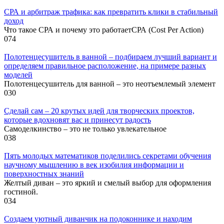
СРА и арбитраж трафика: как превратить клики в стабильный
доход
Что такое СРА и почему это работаетСРА (Cost Per Action)
0
74
Полотенцесушитель в ванной – подбираем лучший вариант и
определяем правильное расположение, на примере разных
моделей
Полотенцесушитель для ванной – это неотъемлемый элемент
0
30
Сделай сам – 20 крутых идей для творческих проектов,
которые вдохновят вас и принесут радость
Самоделкинство – это не только увлекательное
0
38
Пять молодых математиков поделились секретами обучения
научному мышлению в век изобилия информации и
поверхностных знаний
Желтый диван – это яркий и смелый выбор для оформления
гостиной.
0
34
Создаем уютный диванчик на подоконнике и находим