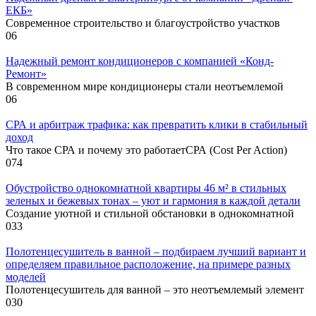
ЕКБ»
Современное строительство и благоустройство участков
0
6
Надежный ремонт кондиционеров с компанией «Конд-
Ремонт»
В современном мире кондиционеры стали неотъемлемой
0
6
СРА и арбитраж трафика: как превратить клики в стабильный
доход
Что такое СРА и почему это работаетСРА (Cost Per Action)
0
74
Обустройство однокомнатной квартиры 46 м² в стильных
зеленых и бежевых тонах – уют и гармония в каждой детали
Создание уютной и стильной обстановки в однокомнатной
0
33
Полотенцесушитель в ванной – подбираем лучший вариант и
определяем правильное расположение, на примере разных
моделей
Полотенцесушитель для ванной – это неотъемлемый элемент
0
30