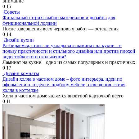
внимание
0
15
Советы
Финальный штрих: выбор материалов и дизайна для
функциональной лоджии
После завершения всех черновых работ — остекления
0
14
Дизайн кухни
Разбираемся, стоит ли укладывать ламинат на кухне – в
пользу практичности и стильного дизайна или против плохой
водостойкости и скольжения?
Ламинат на кухне – одно из самых популярных и практичных
0
17
Дизайн комнаты
Дизайн холла в частном доме – фото интерьера, идеи по
оформлению, отделке, подбору мебели, освещения, стиля
холла в коттедже
Холл в частном доме является визитной карточкой всего
0
11