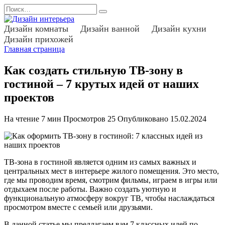
Перейти
Search
к
for:
содержанию
Дизайн комнаты
Дизайн ванной
Дизайн кухни
Дизайн прихожей
Главная страница
Как создать стильную ТВ-зону в
гостиной – 7 крутых идей от наших
проектов
На чтение
7 мин
Просмотров
25
Опубликовано
15.02.2024
ТВ-зона в гостиной является одним из самых важных и
центральных мест в интерьере жилого помещения. Это место,
где мы проводим время, смотрим фильмы, играем в игры или
отдыхаем после работы. Важно создать уютную и
функциональную атмосферу вокруг ТВ, чтобы наслаждаться
просмотром вместе с семьей или друзьями.
В данной статье мы предлагаем вам 7 классных идей по