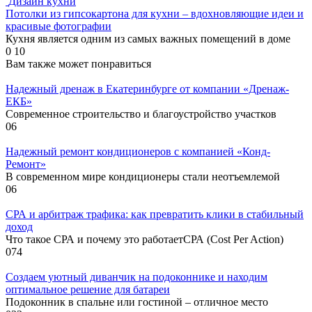
Дизайн кухни
Потолки из гипсокартона для кухни – вдохновляющие идеи и
красивые фотографии
Кухня является одним из самых важных помещений в доме
0
10
Вам также может понравиться
Надежный дренаж в Екатеринбурге от компании «Дренаж-
ЕКБ»
Современное строительство и благоустройство участков
0
6
Надежный ремонт кондиционеров с компанией «Конд-
Ремонт»
В современном мире кондиционеры стали неотъемлемой
0
6
СРА и арбитраж трафика: как превратить клики в стабильный
доход
Что такое СРА и почему это работаетСРА (Cost Per Action)
0
74
Создаем уютный диванчик на подоконнике и находим
оптимальное решение для батареи
Подоконник в спальне или гостиной – отличное место