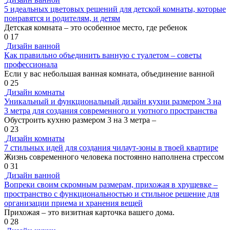
5 идеальных цветовых решений для детской комнаты, которые
понравятся и родителям, и детям
Детская комната – это особенное место, где ребенок
0
17
Дизайн ванной
Как правильно объединить ванную с туалетом – советы
профессионала
Если у вас небольшая ванная комната, объединение ванной
0
25
Дизайн комнаты
Уникальный и функциональный дизайн кухни размером 3 на
3 метра для создания современного и уютного пространства
Обустроить кухню размером 3 на 3 метра –
0
23
Дизайн комнаты
7 стильных идей для создания чилаут-зоны в твоей квартире
Жизнь современного человека постоянно наполнена стрессом
0
31
Дизайн ванной
Вопреки своим скромным размерам, прихожая в хрущевке –
пространство с функциональностью и стильное решение для
организации приема и хранения вещей
Прихожая – это визитная карточка вашего дома.
0
28