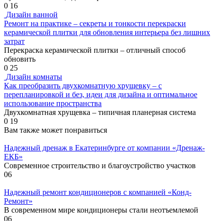
0
16
Дизайн ванной
Ремонт на практике – секреты и тонкости перекраски
керамической плитки для обновления интерьера без лишних
затрат
Перекраска керамической плитки – отличный способ
обновить
0
25
Дизайн комнаты
Как преобразить двухкомнатную хрущевку – с
перепланировкой и без, идеи для дизайна и оптимальное
использование пространства
Двухкомнатная хрущевка – типичная планерная система
0
19
Вам также может понравиться
Надежный дренаж в Екатеринбурге от компании «Дренаж-
ЕКБ»
Современное строительство и благоустройство участков
0
6
Надежный ремонт кондиционеров с компанией «Конд-
Ремонт»
В современном мире кондиционеры стали неотъемлемой
0
6