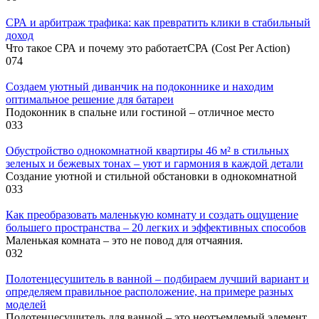
СРА и арбитраж трафика: как превратить клики в стабильный
доход
Что такое СРА и почему это работаетСРА (Cost Per Action)
0
74
Создаем уютный диванчик на подоконнике и находим
оптимальное решение для батареи
Подоконник в спальне или гостиной – отличное место
0
33
Обустройство однокомнатной квартиры 46 м² в стильных
зеленых и бежевых тонах – уют и гармония в каждой детали
Создание уютной и стильной обстановки в однокомнатной
0
33
Как преобразовать маленькую комнату и создать ощущение
большего пространства – 20 легких и эффективных способов
Маленькая комната – это не повод для отчаяния.
0
32
Полотенцесушитель в ванной – подбираем лучший вариант и
определяем правильное расположение, на примере разных
моделей
Полотенцесушитель для ванной – это неотъемлемый элемент