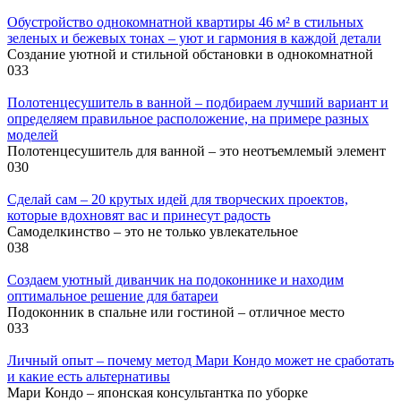
Обустройство однокомнатной квартиры 46 м² в стильных
зеленых и бежевых тонах – уют и гармония в каждой детали
Создание уютной и стильной обстановки в однокомнатной
0
33
Полотенцесушитель в ванной – подбираем лучший вариант и
определяем правильное расположение, на примере разных
моделей
Полотенцесушитель для ванной – это неотъемлемый элемент
0
30
Сделай сам – 20 крутых идей для творческих проектов,
которые вдохновят вас и принесут радость
Самоделкинство – это не только увлекательное
0
38
Создаем уютный диванчик на подоконнике и находим
оптимальное решение для батареи
Подоконник в спальне или гостиной – отличное место
0
33
Личный опыт – почему метод Мари Кондо может не сработать
и какие есть альтернативы
Мари Кондо – японская консультантка по уборке