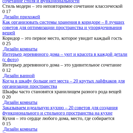
сочетание стиля и функциональности
Стиль модерн – это неповторимое сочетание классической
0
17
Дизайн прихожей
Как организовать системы хранения в коридоре – 8 лучших
советов для оптимизации пространства и упорядочивания
вещей
Коридор – это первое место, которое увидит каждый гость
0
25
Дизайн комнаты
Интерьер деревянного дома – уют и красота в каждой детали
(с фото)
Интерьер деревянного дома – это удивительное сочетание
0
12
Дизайн ванной
Когда в шкафу больше нет места – 20 крутых лайфхаков для
организации пространства
Шкафы часто становятся хранилищем разного рода вещей
0
20
Дизайн комнаты
Заказываем идеальную кухню – 20 советов для создания
функционального и стильного пространства на кухне
Кухня – это сердце любого дома, место, где собирается
0
15
Дизайн комнаты