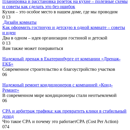
Планировка и расстановка розеток на кухне – полезные схемы
и советы как сделать это без ошибок
Кухня – это особое место в нашем доме, где мы проводим
0
13
Дизайн комнаты
Как оформить гостиную и детскую в одной комнате – советы
и идеи
Два в одном – идея организации гостиной и детской
0
13
Вам также может понравиться
Надежный дренаж в Екатеринбурге от компании «Дренаж-
ЕКБ»
Современное строительство и благоустройство участков
0
6
Надежный ремонт кондиционеров с компанией «Конд-
Ремонт»
В современном мире кондиционеры стали неотъемлемой
0
6
СРА и арбитраж трафика: как превратить клики в стабильный
доход
Что такое СРА и почему это работаетСРА (Cost Per Action)
0
74