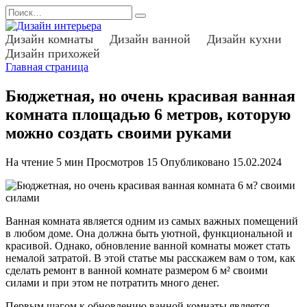
Перейти
Search
к
for:
содержанию
Дизайн комнаты
Дизайн ванной
Дизайн кухни
Дизайн прихожей
Главная страница
Бюджетная, но очень красивая ванная
комната площадью 6 метров, которую
можно создать своими руками
На чтение
5 мин
Просмотров
15
Опубликовано
15.02.2024
Ванная комната является одним из самых важных помещений
в любом доме. Она должна быть уютной, функциональной и
красивой. Однако, обновление ванной комнаты может стать
немалой затратой. В этой статье мы расскажем вам о том, как
сделать ремонт в ванной комнате размером 6 м² своими
силами и при этом не потратить много денег.
Первым шагом к обновлению ванной комнаты является