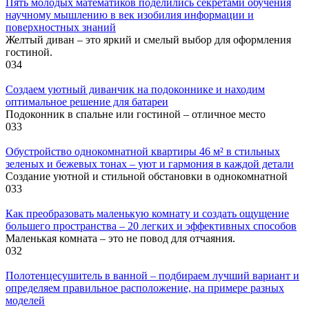
Пять молодых математиков поделились секретами обучения
научному мышлению в век изобилия информации и
поверхностных знаний
Желтый диван – это яркий и смелый выбор для оформления
гостиной.
0
34
Создаем уютный диванчик на подоконнике и находим
оптимальное решение для батареи
Подоконник в спальне или гостиной – отличное место
0
33
Обустройство однокомнатной квартиры 46 м² в стильных
зеленых и бежевых тонах – уют и гармония в каждой детали
Создание уютной и стильной обстановки в однокомнатной
0
33
Как преобразовать маленькую комнату и создать ощущение
большего пространства – 20 легких и эффективных способов
Маленькая комната – это не повод для отчаяния.
0
32
Полотенцесушитель в ванной – подбираем лучший вариант и
определяем правильное расположение, на примере разных
моделей