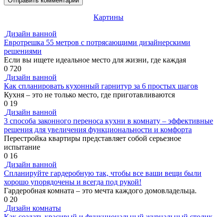
Картины
Дизайн ванной
Евротрешка 55 метров с потрясающими дизайнерскими
решениями
Если вы ищете идеальное место для жизни, где каждая
0
720
Дизайн ванной
Как спланировать кухонный гарнитур за 6 простых шагов
Кухня – это не только место, где приготавливаются
0
19
Дизайн ванной
3 способа законного переноса кухни в комнату – эффективные
решения для увеличения функциональности и комфорта
Перестройка квартиры представляет собой серьезное
испытание
0
16
Дизайн ванной
Спланируйте гардеробную так, чтобы все ваши вещи были
хорошо упорядочены и всегда под рукой!
Гардеробная комната – это мечта каждого домовладельца.
0
20
Дизайн комнаты
Как создать красивый и функциональный журнальный столик