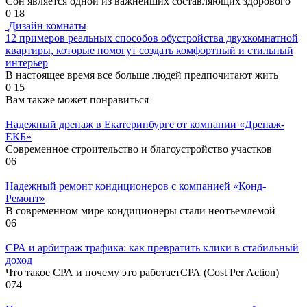
Сон является одной из важнейших составляющих здорового
0
18
Дизайн комнаты
12 примеров реальных способов обустройства двухкомнатной
квартиры, которые помогут создать комфортный и стильный
интерьер
В настоящее время все больше людей предпочитают жить
0
15
Вам также может понравиться
Надежный дренаж в Екатеринбурге от компании «Дренаж-
ЕКБ»
Современное строительство и благоустройство участков
0
6
Надежный ремонт кондиционеров с компанией «Конд-
Ремонт»
В современном мире кондиционеры стали неотъемлемой
0
6
СРА и арбитраж трафика: как превратить клики в стабильный
доход
Что такое СРА и почему это работаетСРА (Cost Per Action)
0
74