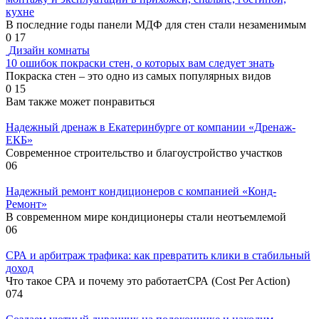
кухне
В последние годы панели МДФ для стен стали незаменимым
0
17
Дизайн комнаты
10 ошибок покраски стен, о которых вам следует знать
Покраска стен – это одно из самых популярных видов
0
15
Вам также может понравиться
Надежный дренаж в Екатеринбурге от компании «Дренаж-
ЕКБ»
Современное строительство и благоустройство участков
0
6
Надежный ремонт кондиционеров с компанией «Конд-
Ремонт»
В современном мире кондиционеры стали неотъемлемой
0
6
СРА и арбитраж трафика: как превратить клики в стабильный
доход
Что такое СРА и почему это работаетСРА (Cost Per Action)
0
74