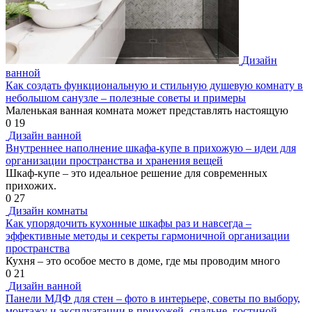
Дизайн
ванной
Как создать функциональную и стильную душевую комнату в
небольшом санузле – полезные советы и примеры
Маленькая ванная комната может представлять настоящую
0
19
Дизайн ванной
Внутреннее наполнение шкафа-купе в прихожую – идеи для
организации пространства и хранения вещей
Шкаф-купе – это идеальное решение для современных
прихожих.
0
27
Дизайн комнаты
Как упорядочить кухонные шкафы раз и навсегда –
эффективные методы и секреты гармоничной организации
пространства
Кухня – это особое место в доме, где мы проводим много
0
21
Дизайн ванной
Панели МДФ для стен – фото в интерьере, советы по выбору,
монтажу и эксплуатации в прихожей, спальне, гостиной,