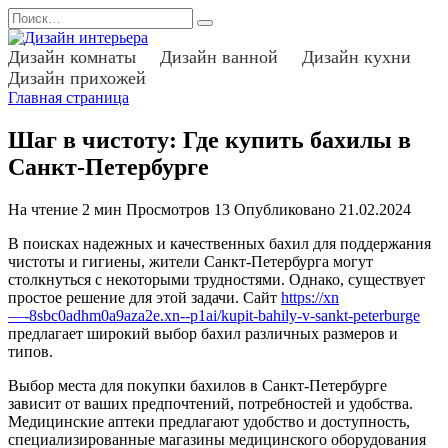
Перейти
Search
к
for:
содержанию
Дизайн комнаты
Дизайн ванной
Дизайн кухни
Дизайн прихожей
Главная страница
Шаг в чистоту: Где купить бахилы в
Санкт-Петербурге
На чтение
2 мин
Просмотров
13
Опубликовано
21.02.2024
В поисках надежных и качественных бахил для поддержания
чистоты и гигиены, жители Санкт-Петербурга могут
столкнуться с некоторыми трудностями. Однако, существует
простое решение для этой задачи. Сайт
https://xn
—-8sbc0adhm0a9aza2e.xn--p1ai/kupit-bahily-v-sankt-peterburge
предлагает широкий выбор бахил различных размеров и
типов.
Выбор места для покупки бахилов в Санкт-Петербурге
зависит от ваших предпочтений, потребностей и удобства.
Медицинские аптеки предлагают удобство и доступность,
специализированные магазины медицинского оборудования