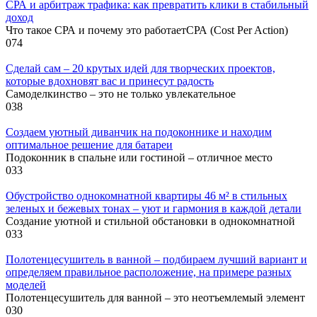
СРА и арбитраж трафика: как превратить клики в стабильный
доход
Что такое СРА и почему это работаетСРА (Cost Per Action)
0
74
Сделай сам – 20 крутых идей для творческих проектов,
которые вдохновят вас и принесут радость
Самоделкинство – это не только увлекательное
0
38
Создаем уютный диванчик на подоконнике и находим
оптимальное решение для батареи
Подоконник в спальне или гостиной – отличное место
0
33
Обустройство однокомнатной квартиры 46 м² в стильных
зеленых и бежевых тонах – уют и гармония в каждой детали
Создание уютной и стильной обстановки в однокомнатной
0
33
Полотенцесушитель в ванной – подбираем лучший вариант и
определяем правильное расположение, на примере разных
моделей
Полотенцесушитель для ванной – это неотъемлемый элемент
0
30