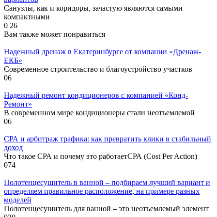
Санузлы, как и коридоры, зачастую являются самыми
компактными
0
26
Вам также может понравиться
Надежный дренаж в Екатеринбурге от компании «Дренаж-
ЕКБ»
Современное строительство и благоустройство участков
0
6
Надежный ремонт кондиционеров с компанией «Конд-
Ремонт»
В современном мире кондиционеры стали неотъемлемой
0
6
СРА и арбитраж трафика: как превратить клики в стабильный
доход
Что такое СРА и почему это работаетСРА (Cost Per Action)
0
74
Полотенцесушитель в ванной – подбираем лучший вариант и
определяем правильное расположение, на примере разных
моделей
Полотенцесушитель для ванной – это неотъемлемый элемент