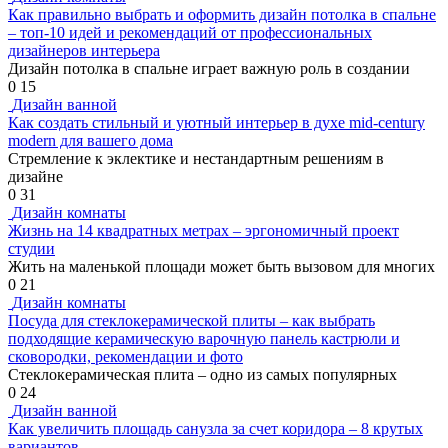
Как правильно выбрать и оформить дизайн потолка в спальне
– топ-10 идей и рекомендаций от профессиональных
дизайнеров интерьера
Дизайн потолка в спальне играет важную роль в создании
0
15
Дизайн ванной
Как создать стильный и уютный интерьер в духе mid-century
modern для вашего дома
Стремление к эклектике и нестандартным решениям в
дизайне
0
31
Дизайн комнаты
Жизнь на 14 квадратных метрах – эргономичный проект
студии
Жить на маленькой площади может быть вызовом для многих
0
21
Дизайн комнаты
Посуда для стеклокерамической плиты – как выбрать
подходящие керамическую варочную панель кастрюли и
сковородки, рекомендации и фото
Стеклокерамическая плита – одно из самых популярных
0
24
Дизайн ванной
Как увеличить площадь санузла за счет коридора – 8 крутых
вариантов