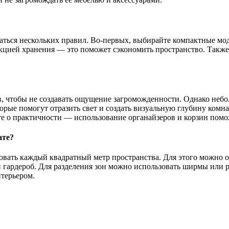
ться нескольких правил. Во-первых, выбирайте компактные мод
кцией хранения — это поможет сэкономить пространство. Также
, чтобы не создавать ощущение загроможденности. Однако небо
торые помогут отразить свет и создать визуальную глубину ком
ьте о практичности — использование органайзеров и корзин помо
ате?
овать каждый квадратный метр пространства. Для этого можно 
и гардероб. Для разделения зон можно использовать ширмы или 
нтерьером.