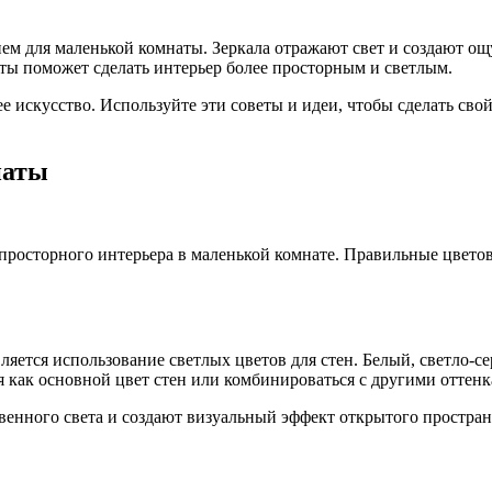
ием для маленькой комнаты. Зеркала отражают свет и создают о
ты поможет сделать интерьер более просторным и светлым.
ее искусство. Используйте эти советы и идеи, чтобы сделать св
наты
 просторного интерьера в маленькой комнате. Правильные цвето
яется использование светлых цветов для стен. Белый, светло-с
я как основной цвет стен или комбинироваться с другими оттен
енного света и создают визуальный эффект открытого пространс