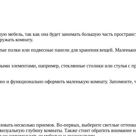
ную мебель, так как она будет занимать большую часть простра
ружать комнату.
тые полки или подвесные панели для хранения вещей. Маленьк
ными элементами, например, стеклянные столики или стулья с 
но и функционально оформить маленькую комнату. Запомните, чт
вать несколько приемов. Во-первых, выберите светлые оттенки 
ть визуальную глубину комнаты. Также стоит обратить внимание 
и не загромождать ее мебелью и аксессуарами.