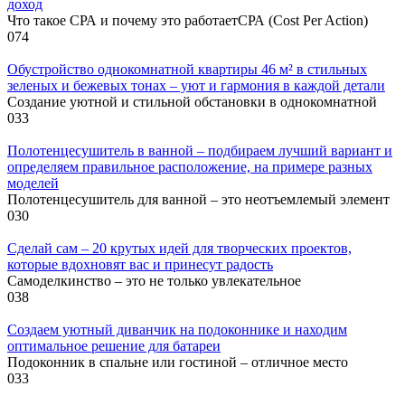
доход
Что такое СРА и почему это работаетСРА (Cost Per Action)
0
74
Обустройство однокомнатной квартиры 46 м² в стильных
зеленых и бежевых тонах – уют и гармония в каждой детали
Создание уютной и стильной обстановки в однокомнатной
0
33
Полотенцесушитель в ванной – подбираем лучший вариант и
определяем правильное расположение, на примере разных
моделей
Полотенцесушитель для ванной – это неотъемлемый элемент
0
30
Сделай сам – 20 крутых идей для творческих проектов,
которые вдохновят вас и принесут радость
Самоделкинство – это не только увлекательное
0
38
Создаем уютный диванчик на подоконнике и находим
оптимальное решение для батареи
Подоконник в спальне или гостиной – отличное место
0
33