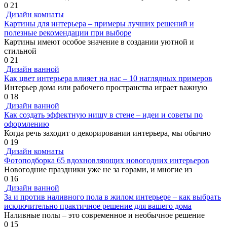
0
21
Дизайн комнаты
Картины для интерьера – примеры лучших решений и
полезные рекомендации при выборе
Картины имеют особое значение в создании уютной и
стильной
0
21
Дизайн ванной
Как цвет интерьера влияет на нас – 10 наглядных примеров
Интерьер дома или рабочего пространства играет важную
0
18
Дизайн ванной
Как создать эффектную нишу в стене – идеи и советы по
оформлению
Когда речь заходит о декорировании интерьера, мы обычно
0
19
Дизайн комнаты
Фотоподборка 65 вдохновляющих новогодних интерьеров
Новогодние праздники уже не за горами, и многие из
0
16
Дизайн ванной
За и против наливного пола в жилом интерьере – как выбрать
исключительно практичное решение для вашего дома
Наливные полы – это современное и необычное решение
0
15