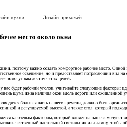
зайн кухни
Дизайн прихожей
абочее место около окна
жизни, поэтому важно создать комфортное рабочее место. Одной
 естественное освещение, но и предоставляет потрясающий вид н
ые помогут вам достичь этих целей.
 у вас будет рабочий уголок, учитывайте следующие факторы: ид
ровень шума из-за наличия окон вдоль дороги или оживленной у
проводится большая часть нашего времени, должно быть организ
спинкой и регулируемой высотой, а также стол, который подходи
яется ключевым фактором, который влияет на наше самочувстви
 высококачественный настольный светильник или лампу, чтобы о