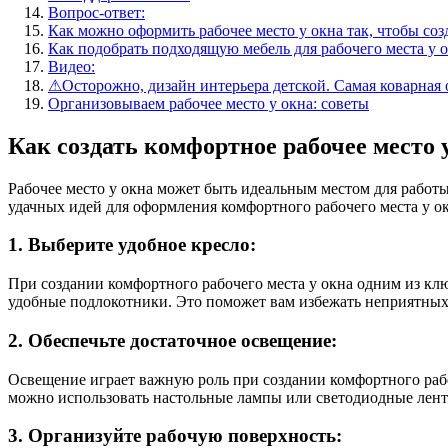
Вопрос-ответ:
Как можно оформить рабочее место у окна так, чтобы со
Как подобрать подходящую мебель для рабочего места у 
Видео:
⚠Осторожно, дизайн интерьера детской. Самая коварная о
Организовываем рабочее место у окна: советы
Как создать комфортное рабочее место 
Рабочее место у окна может быть идеальным местом для работ
удачных идей для оформления комфортного рабочего места у ок
1. Выберите удобное кресло:
При создании комфортного рабочего места у окна одним из кл
удобные подлокотники. Это поможет вам избежать неприятных
2. Обеспечьте достаточное освещение:
Освещение играет важную роль при создании комфортного рабо
можно использовать настольные лампы или светодиодные лент
3. Организуйте рабочую поверхность: