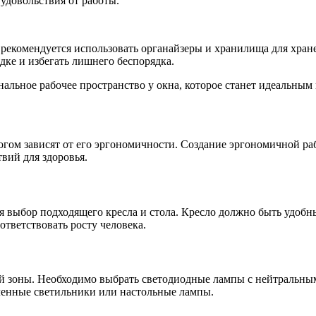
 удовольствия от работы.
 рекомендуется использовать органайзеры и хранилища для хра
дке и избегать лишнего беспорядка.
альное рабочее пространство у окна, которое станет идеальным
огом зависят от его эргономичности. Создание эргономичной ра
вий для здоровья.
я выбор подходящего кресла и стола. Кресло должно быть удоб
тветствовать росту человека.
 зоны. Необходимо выбрать светодиодные лампы с нейтральным 
ленные светильники или настольные лампы.