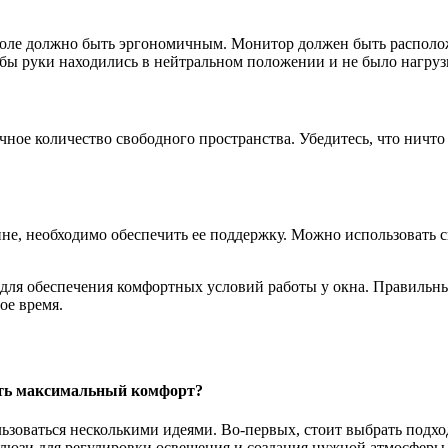
оле должно быть эргономичным. Монитор должен быть расположе
обы руки находились в нейтральном положении и не было нагрузк
чное количество свободного пространства. Убедитесь, что ничто
не, необходимо обеспечить ее поддержку. Можно использовать 
для обеспечения комфортных условий работы у окна. Правильны
ое время.
дать максимальный комфорт?
ьзоваться несколькими идеями. Во-первых, стоит выбрать подхо
люзи для регулировки освещения и создания нужной атмосферы.