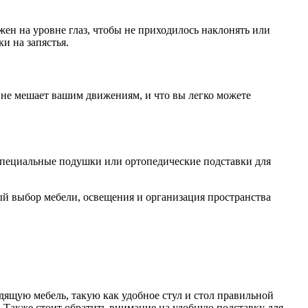
н на уровне глаз, чтобы не приходилось наклонять или
и на запястья.
 не мешает вашим движениям, и что вы легко можете
специальные подушки или ортопедические подставки для
й выбор мебели, освещения и организация пространства
дящую мебель, такую как удобное стул и стол правильной
 Также стоит обратить внимание на удобную подставку для