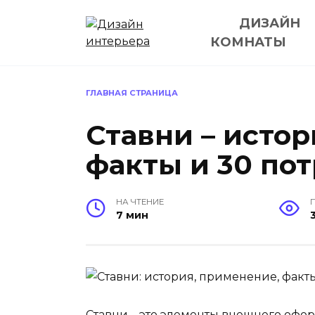
Перейти
ДИЗАЙН
к
содержанию
КОМНАТЫ
ГЛАВНАЯ СТРАНИЦА
Ставни – истор
факты и 30 по
НА ЧТЕНИЕ
7 мин
Ставни – это элементы внешнего офор