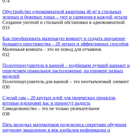
0
74
Обустройство однокомнатной квартиры 46 м² в стильных
зеленых и бежевых тонах – уют и гармония в каждой детали
Создание уютной и стильной обстановки в однокомнатной
0
33
Как преобразовать маленькую комнату и создать ощущение
большего пространства – 20 легких и эффективных способов
Маленькая комната – это не повод для отчаяния.
0
32
Полотенцесушитель в ванной – подбираем лучший вариант и
определяем правильное расположение, на примере разных
моделей
Полотенцесушитель для ванной – это неотъемлемый элемент
0
30
Сделай сам – 20 крутых идей для творческих проектов,
которые вдохновят вас и принесут радость
Самоделкинство – это не только увлекательное
0
38
Пять молодых математиков поделились секретами обучения
научному мышлению в век изобилия информации и