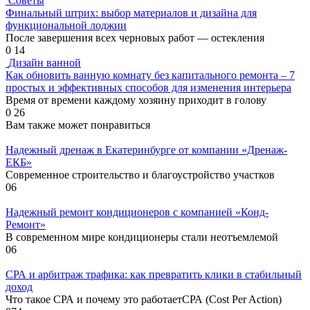
Советы
Финальный штрих: выбор материалов и дизайна для
функциональной лоджии
После завершения всех черновых работ — остекления
0
14
Дизайн ванной
Как обновить ванную комнату без капитального ремонта – 7
простых и эффективных способов для изменения интерьера
Время от времени каждому хозяину приходит в голову
0
26
Вам также может понравиться
Надежный дренаж в Екатеринбурге от компании «Дренаж-
ЕКБ»
Современное строительство и благоустройство участков
0
6
Надежный ремонт кондиционеров с компанией «Конд-
Ремонт»
В современном мире кондиционеры стали неотъемлемой
0
6
СРА и арбитраж трафика: как превратить клики в стабильный
доход
Что такое СРА и почему это работаетСРА (Cost Per Action)