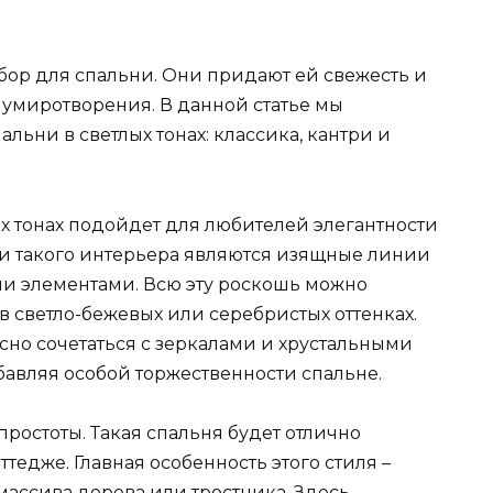
ыбор для спальни. Они придают ей свежесть и
и умиротворения. В данной статье мы
льни в светлых тонах: классика, кантри и
х тонах подойдет для любителей элегантности
и такого интерьера являются изящные линии
и элементами. Всю эту роскошь можно
в светло-бежевых или серебристых оттенках.
сно сочетаться с зеркалами и хрустальными
бавляя особой торжественности спальне.
 простоты. Такая спальня будет отлично
тедже. Главная особенность этого стиля –
массива дерева или тростника. Здесь