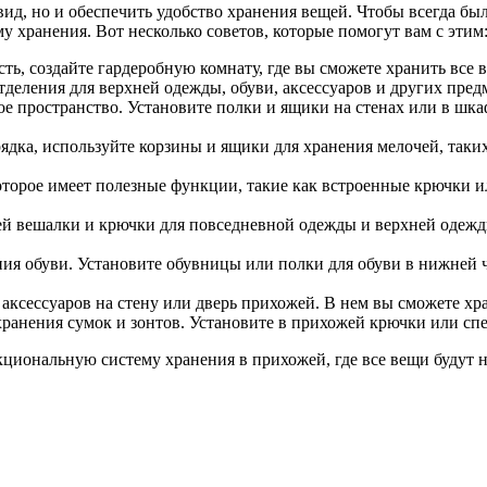
д, но и обеспечить удобство хранения вещей. Чтобы всегда был
 хранения. Вот несколько советов, которые помогут вам с этим
ть, создайте гардеробную комнату, где вы сможете хранить все 
деления для верхней одежды, обуви, аксессуаров и других пред
ое пространство. Установите полки и ящики на стенах или в шк
ядка, используйте корзины и ящики для хранения мелочей, таких
оторое имеет полезные функции, такие как встроенные крючки и
ей вешалки и крючки для повседневной одежды и верхней одежд
ния обуви. Установите обувницы или полки для обуви в нижней ч
 аксессуаров на стену или дверь прихожей. В нем вы сможете хр
ранения сумок и зонтов. Установите в прихожей крючки или спец
циональную систему хранения в прихожей, где все вещи будут на