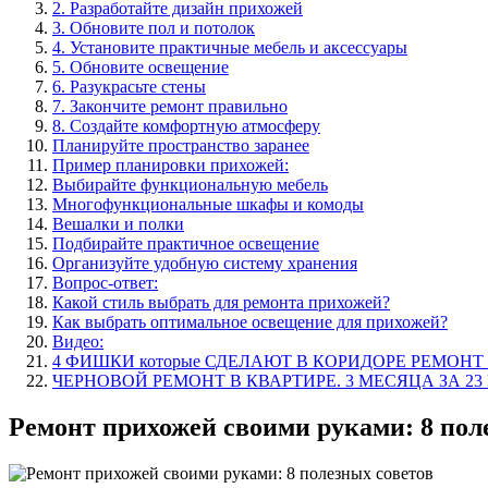
2. Разработайте дизайн прихожей
3. Обновите пол и потолок
4. Установите практичные мебель и аксессуары
5. Обновите освещение
6. Разукрасьте стены
7. Закончите ремонт правильно
8. Создайте комфортную атмосферу
Планируйте пространство заранее
Пример планировки прихожей:
Выбирайте функциональную мебель
Многофункциональные шкафы и комоды
Вешалки и полки
Подбирайте практичное освещение
Организуйте удобную систему хранения
Вопрос-ответ:
Какой стиль выбрать для ремонта прихожей?
Как выбрать оптимальное освещение для прихожей?
Видео:
4 ФИШКИ которые СДЕЛАЮТ В КОРИДОРЕ РЕМОНТ 
ЧЕРНОВОЙ РЕМОНТ В КВАРТИРЕ. 3 МЕСЯЦА ЗА 2
Ремонт прихожей своими руками: 8 пол