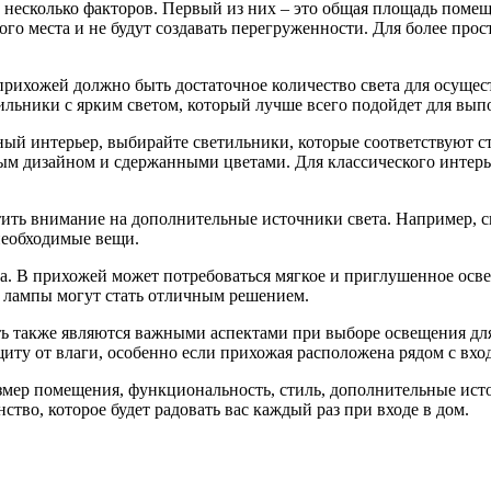
несколько факторов. Первый из них – это общая площадь помеще
го места и не будут создавать перегруженности. Для более про
ихожей должно быть достаточное количество света для осуществ
ильники с ярким светом, который лучше всего подойдет для вып
чный интерьер, выбирайте светильники, которые соответствуют
ным дизайном и сдержанными цветами. Для классического интер
тить внимание на дополнительные источники света. Например, 
 необходимые вещи.
а. В прихожей может потребоваться мягкое и приглушенное осве
е лампы могут стать отличным решением.
сть также являются важными аспектами при выборе освещения д
щиту от влаги, особенно если прихожая расположена рядом с вхо
мер помещения, функциональность, стиль, дополнительные источ
тво, которое будет радовать вас каждый раз при входе в дом.