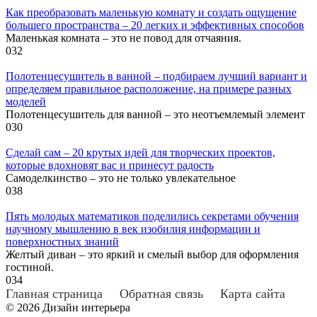
Как преобразовать маленькую комнату и создать ощущение
большего пространства – 20 легких и эффективных способов
Маленькая комната – это не повод для отчаяния.
0
32
Полотенцесушитель в ванной – подбираем лучший вариант и
определяем правильное расположение, на примере разных
моделей
Полотенцесушитель для ванной – это неотъемлемый элемент
0
30
Сделай сам – 20 крутых идей для творческих проектов,
которые вдохновят вас и принесут радость
Самоделкинство – это не только увлекательное
0
38
Пять молодых математиков поделились секретами обучения
научному мышлению в век изобилия информации и
поверхностных знаний
Желтый диван – это яркий и смелый выбор для оформления
гостиной.
0
34
Главная страница
Обратная связь
Карта сайта
© 2026 Дизайн интерьера