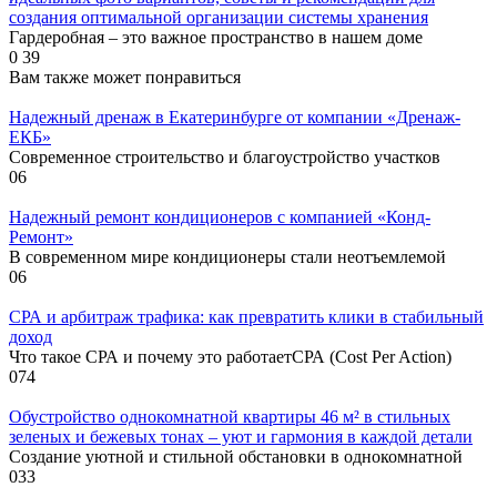
создания оптимальной организации системы хранения
Гардеробная – это важное пространство в нашем доме
0
39
Вам также может понравиться
Надежный дренаж в Екатеринбурге от компании «Дренаж-
ЕКБ»
Современное строительство и благоустройство участков
0
6
Надежный ремонт кондиционеров с компанией «Конд-
Ремонт»
В современном мире кондиционеры стали неотъемлемой
0
6
СРА и арбитраж трафика: как превратить клики в стабильный
доход
Что такое СРА и почему это работаетСРА (Cost Per Action)
0
74
Обустройство однокомнатной квартиры 46 м² в стильных
зеленых и бежевых тонах – уют и гармония в каждой детали
Создание уютной и стильной обстановки в однокомнатной
0
33