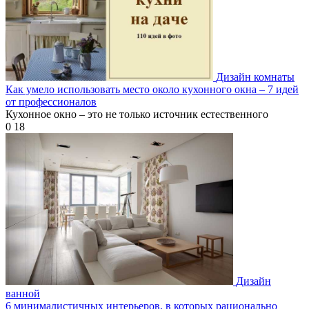
Дизайн комнаты
Как умело использовать место около кухонного окна – 7 идей
от профессионалов
Кухонное окно – это не только источник естественного
0
18
Дизайн
ванной
6 минималистичных интерьеров, в которых рационально