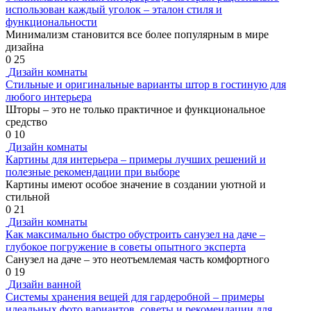
использован каждый уголок – эталон стиля и
функциональности
Минимализм становится все более популярным в мире
дизайна
0
25
Дизайн комнаты
Стильные и оригинальные варианты штор в гостиную для
любого интерьера
Шторы – это не только практичное и функциональное
средство
0
10
Дизайн комнаты
Картины для интерьера – примеры лучших решений и
полезные рекомендации при выборе
Картины имеют особое значение в создании уютной и
стильной
0
21
Дизайн комнаты
Как максимально быстро обустроить санузел на даче –
глубокое погружение в советы опытного эксперта
Санузел на даче – это неотъемлемая часть комфортного
0
19
Дизайн ванной
Системы хранения вещей для гардеробной – примеры
идеальных фото вариантов, советы и рекомендации для